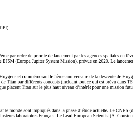
TiPI)
 par ordre de priorité de lancement par les agences spatiales en févrie
l de EJSM (Europa Jupiter System Mission), prévue en 2020. Le lanceme
ni-Huygens et commémorant le 5ème anniversaire de la descente de Huyge
ion de Titan par différents concepts (incluant tout ce qui est prévu dans
e placent Titan sur le plus haut niveau d’intérêt pour une mission futu
 le monde sont impliqués dans la phase d’étude actuelle. Le CNES (divi
plusieurs laboratoires Français. Le Lead European Scientist (A. Cous