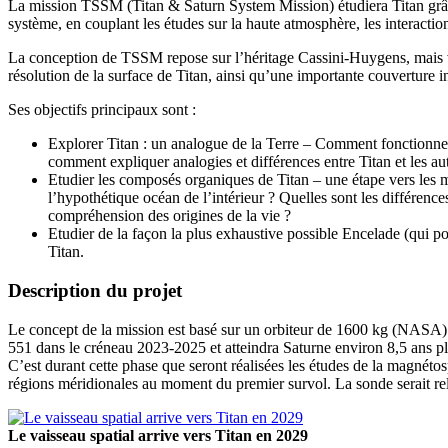
La mission TSSM (Titan & Saturn System Mission) étudiera Titan grâce
système, en couplant les études sur la haute atmosphère, les interaction
La conception de TSSM repose sur l’héritage Cassini-Huygens, mais va
résolution de la surface de Titan, ainsi qu’une importante couverture i
Ses objectifs principaux sont :
Explorer Titan : un analogue de la Terre – Comment fonctionne 
comment expliquer analogies et différences entre Titan et les au
Etudier les composés organiques de Titan – une étape vers les m
l’hypothétique océan de l’intérieur ? Quelles sont les différence
compréhension des origines de la vie ?
Etudier de la façon la plus exhaustive possible Encelade (qui p
Titan.
Description du projet
Le concept de la mission est basé sur un orbiteur de 1600 kg (NASA) 
551 dans le créneau 2023-2025 et atteindra Saturne environ 8,5 ans plu
C’est durant cette phase que seront réalisées les études de la magnéto
régions méridionales au moment du premier survol. La sonde serait re
Le vaisseau spatial arrive vers Titan en 2029