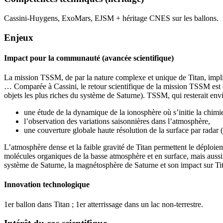
Cassini-Huygens, ExoMars, EJSM + héritage CNES sur les ballons.
Enjeux
Impact pour la communauté (avancée scientifique)
La mission TSSM, de par la nature complexe et unique de Titan, impli
… Comparée à Cassini, le retour scientifique de la mission TSSM est e
objets les plus riches du système de Saturne). TSSM, qui resterait enviro
une étude de la dynamique de la ionosphère où s’initie la chim
l’observation des variations saisonnières dans l’atmosphère,
une couverture globale haute résolution de la surface par radar (
L’atmosphère dense et la faible gravité de Titan permettent le déploie
molécules organiques de la basse atmosphère et en surface, mais aussi d
système de Saturne, la magnétosphère de Saturne et son impact sur Titan
Innovation technologique
1er ballon dans Titan ; 1er atterrissage dans un lac non-terrestre.