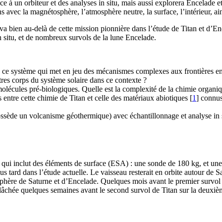
 à un orbiteur et des analyses in situ, mais aussi explorera Encelade 
s avec la magnétosphère, l’atmosphère neutre, la surface, l’intérieur, ai
 bien au-delà de cette mission pionnière dans l’étude de Titan et d’E
n situ, et de nombreux survols de la lune Encelade.
ce système qui met en jeu des mécanismes complexes aux frontières entre
tres corps du système solaire dans ce contexte ?
olécules pré-biologiques. Quelle est la complexité de la chimie organiqu
s entre cette chimie de Titan et celle des matériaux abiotiques
[
1
]
connus 
ossède un volcanisme géothermique) avec échantillonnage et analyse in 
qui inclut des éléments de surface (ESA) : une sonde de 180 kg, et une 
s tard dans l’étude actuelle. Le vaisseau resterait en orbite autour de S
sphère de Saturne et d’Encelade. Quelques mois avant le premier survol d
lâchée quelques semaines avant le second survol de Titan sur la deuxièm