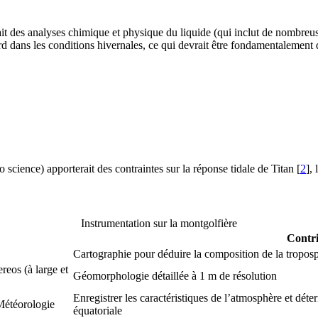
erait des analyses chimique et physique du liquide (qui inclut de nombreu
rd dans les conditions hivernales, ce qui devrait être fondamentalement 
io science) apporterait des contraintes sur la réponse tidale de Titan
[
2
]
, 
Instrumentation sur la montgolfière
Contri
Cartographie pour déduire la composition de la troposph
reos (à large et
Géomorphologie détaillée à 1 m de résolution
Enregistrer les caractéristiques de l’atmosphère et déte
 Météorologie
équatoriale