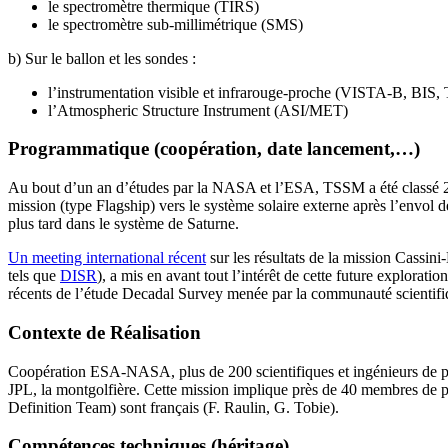
le spectromètre thermique (TIRS)
le spectromètre sub-millimétrique (SMS)
b) Sur le ballon et les sondes :
l’instrumentation visible et infrarouge-proche (VISTA-B, BIS, 
l’Atmospheric Structure Instrument (ASI/MET)
Programmatique (coopération, date lancement,…)
Au bout d’un an d’études par la NASA et l’ESA, TSSM a été classé 2ème
mission (type Flagship) vers le système solaire externe après l’envo
plus tard dans le système de Saturne.
Un meeting international récent
sur les résultats de la mission Cassi
tels que
DISR
), a mis en avant tout l’intérêt de cette future explorat
récents de l’étude Decadal Survey menée par la communauté scientifiqu
Contexte de Réalisation
Coopération ESA-NASA, plus de 200 scientifiques et ingénieurs de par
JPL, la montgolfière. Cette mission implique près de 40 membres de 
Definition Team) sont français (F. Raulin, G. Tobie).
Compétences techniques (héritage)