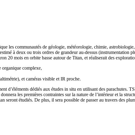
que les communautés de géologie, météorologie, chimie, astrobiologie,
stimé à deux ou trois ordres de grandeur au-dessus (instrumentation plus
n 20 mois en orbite basse autour de Titan, et réaliserait des explorations 
ie organique complexe,
altimétrie), et caméras visible et IR proche.
ment d’éléments dédiés aux études in situ en utilisant des parachutes. 
onnera les premières contraintes sur la nature de l’intérieur et la stru
 seront étudiés. De plus, il sera possible de passer au travers des plum