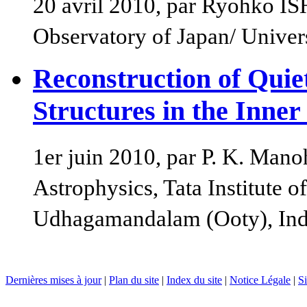
20 avril 2010, par Ryohko I
Observatory of Japan/ Univer
Reconstruction of Quie
Structures in the Inner
1er juin 2010, par P. K. Mano
Astrophysics, Tata Institute 
Udhagamandalam (Ooty), Ind
Dernières mises à jour
|
Plan du site
|
Index du site
|
Notice Légale
|
Si