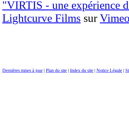
"VIRTIS - une expérience d
Lightcurve Films
sur
Vime
Dernières mises à jour
|
Plan du site
|
Index du site
|
Notice Légale
|
Si