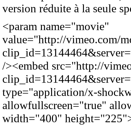
version réduite à la seule s
<param name="movie"
value="http://vimeo.com/m
clip_id=13144464&server
/><embed src="http://vim
clip_id=13144464&server
type="application/x-shockw
allowfullscreen="true" all
width="400" height="225"