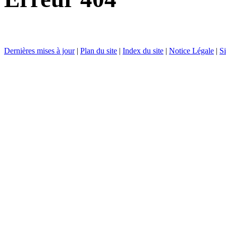
Dernières mises à jour
|
Plan du site
|
Index du site
|
Notice Légale
|
Si