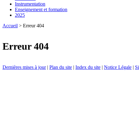
Instrumentation
Enseignement et formation
2025
Accueil
> Erreur 404
Erreur 404
Dernières mises à jour
|
Plan du site
|
Index du site
|
Notice Légale
|
Si