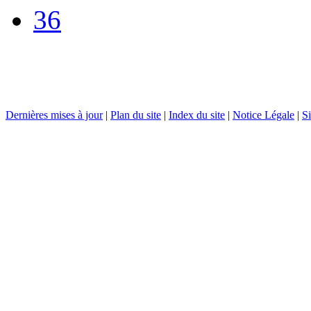
36
Dernières mises à jour
|
Plan du site
|
Index du site
|
Notice Légale
|
Si