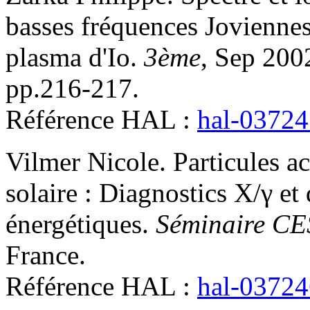
basses fréquences Joviennes 
plasma d'Io
.
3ème
, Sep 200
pp.216-217
.
Référence HAL :
hal-0372
Vilmer
Nicole
.
Particules ac
solaire : Diagnostics X/γ et
énergétiques
.
Séminaire C
France
.
Référence HAL :
hal-0372