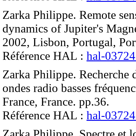
Zarka
Philippe
.
Remote sens
dynamics of Jupiter's Magn
2002, Lisbon, Portugal, Por
Référence HAL :
hal-0372
Zarka
Philippe
.
Recherche d
ondes radio basses fréquenc
France, France. pp.36
.
Référence HAL :
hal-0372
Zarka
Philippe
.
Spectre et l