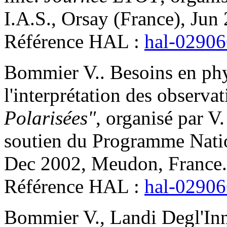
I.A.S., Orsay (France), Jun
Référence HAL :
hal-0290
Bommier
V.
.
Besoins en ph
l'interprétation des observa
Polarisées"
, organisé par V
soutien du Programme Natio
Dec 2002, Meudon, France
.
Référence HAL :
hal-0290
Bommier
V.
,
Landi Degl'In