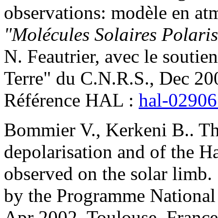
observations: modèle en at
"Molécules Solaires Polaris
N. Feautrier, avec le souti
Terre" du C.N.R.S., Dec 2
Référence HAL :
hal-0290
Bommier
V.
,
Kerkeni
B.
.
Th
depolarisation and of the Ha
observed on the solar limb
.
by the Programme National "
Apr 2002, Toulouse, France