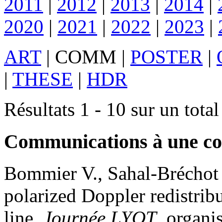
2011
|
2012
|
2013
|
2014
|
2020
|
2021
|
2022
|
2023
|
ART
|
COMM
|
POSTER
|
|
THESE
|
HDR
Résultats 1 - 10 sur un tota
Communications à une co
Bommier
V.
,
Sahal-Bréchot
polarized Doppler redistrib
line
.
Journée LYOT
, organi