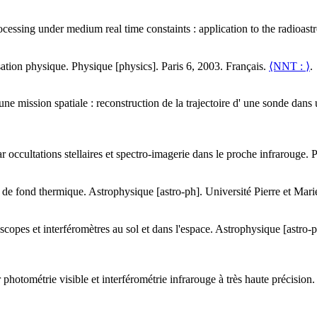
cessing under medium real time constaints : application to the radioast
sation physique
.
Physique [physics]. Paris 6, 2003. Français.
⟨NNT : ⟩
.
e mission spatiale : reconstruction de la trajectoire d' une sonde dans
r occultations stellaires et spectro-imagerie dans le proche infrarouge
.
P
ce de fond thermique
.
Astrophysique [astro-ph]. Université Pierre et Mari
copes et interféromètres au sol et dans l'espace
.
Astrophysique [astro-p
r photométrie visible et interférométrie infrarouge à très haute précision
.