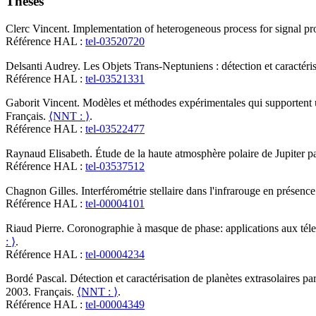
Thèses
Clerc
Vincent
.
Implementation of heterogeneous process for signal pro
Référence HAL :
tel-03520720
Delsanti
Audrey
.
Les Objets Trans-Neptuniens : détection et caractéri
Référence HAL :
tel-03521331
Gaborit
Vincent
.
Modèles et méthodes expérimentales qui supportent un
Français.
⟨NNT : ⟩
.
Référence HAL :
tel-03522477
Raynaud
Elisabeth
.
Étude de la haute atmosphère polaire de Jupiter pa
Référence HAL :
tel-03537512
Chagnon
Gilles
.
Interférométrie stellaire dans l'infrarouge en présen
Référence HAL :
tel-00004101
Riaud
Pierre
.
Coronographie à masque de phase: applications aux téles
: ⟩
.
Référence HAL :
tel-00004234
Bordé
Pascal
.
Détection et caractérisation de planètes extrasolaires pa
2003. Français.
⟨NNT : ⟩
.
Référence HAL :
tel-00004349