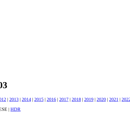
03
012
|
2013
|
2014
|
2015
|
2016
|
2017
|
2018
|
2019
|
2020
|
2021
|
202
ESE
|
HDR