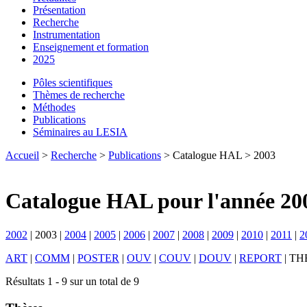
Présentation
Recherche
Instrumentation
Enseignement et formation
2025
Pôles scientifiques
Thèmes de recherche
Méthodes
Publications
Séminaires au LESIA
Accueil
>
Recherche
>
Publications
> Catalogue HAL > 2003
Catalogue HAL pour l'année 20
2002
|
2003
|
2004
|
2005
|
2006
|
2007
|
2008
|
2009
|
2010
|
2011
|
2
ART
|
COMM
|
POSTER
|
OUV
|
COUV
|
DOUV
|
REPORT
|
TH
Résultats 1 - 9 sur un total de 9