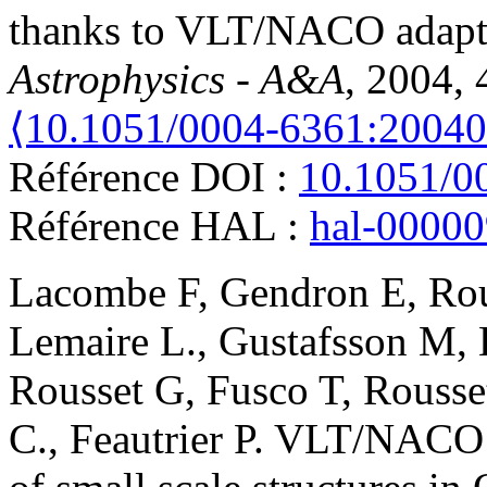
thanks to VLT/NACO adapti
Astrophysics - A&A
, 2004, 
⟨10.1051/0004-6361:2004
Référence DOI :
10.1051/0
Référence HAL :
hal-0000
Lacombe
F
,
Gendron
E
,
Ro
Lemaire
L.
,
Gustafsson
M
,
Rousset
G
,
Fusco
T
,
Rousse
C.
,
Feautrier
P
.
VLT/NACO in