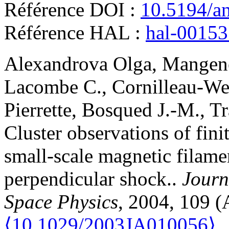
Référence DOI :
10.5194/a
Référence HAL :
hal-0015
Alexandrova
Olga
,
Mangen
Lacombe
C.
,
Cornilleau-We
Pierrette
,
Bosqued
J.-M.
,
Tr
Cluster observations of fin
small-scale magnetic filame
perpendicular shock.
.
Journ
Space Physics
, 2004, 109 
⟨10.1029/2003JA010056⟩
.