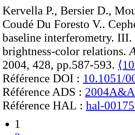
Kervella
P.
,
Bersier
D.
,
Mou
Coudé Du Foresto
V.
.
Cephe
baseline interferometry. III.
brightness-color relations
.
A
2004, 428, pp.587-593.
⟨10
Référence DOI :
10.1051/0
Référence ADS :
2004A&A.
Référence HAL :
hal-0017
1