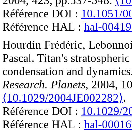
2004, 423, pp.537-548.
⟨10
Référence DOI :
10.1051/0
Référence HAL :
hal-0041
Hourdin
Frédéric
,
Lebonno
Pascal
.
Titan's stratospheri
condensation and dynamics
Research. Planets
, 2004, 1
⟨10.1029/2004JE002282⟩
.
Référence DOI :
10.1029/2
Référence HAL :
hal-0001