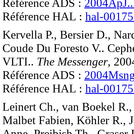
Référence ADS :
2004ApJ..
Référence HAL :
hal-0017
Kervella
P.
,
Bersier
D.
,
Nar
Coude Du Foresto
V.
.
Cephe
VLTI.
.
The Messenger
, 200
Référence ADS :
2004Msngr
Référence HAL :
hal-0017
Leinert
Ch.
,
van Boekel
R.
Malbet
Fabien
,
Köhler
R.
,
J
Anne
,
Preibish
Th.
,
Graser