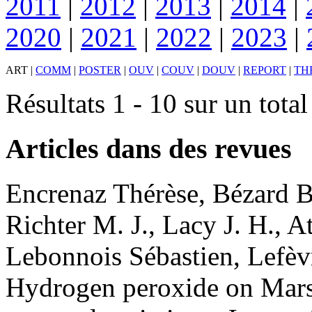
2011
|
2012
|
2013
|
2014
|
2020
|
2021
|
2022
|
2023
|
ART
|
COMM
|
POSTER
|
OUV
|
COUV
|
DOUV
|
REPORT
|
TH
Résultats 1 - 10 sur un tota
Articles dans des revues
Encrenaz
Thérèse
,
Bézard
B
Richter
M. J.
,
Lacy
J. H.
,
At
Lebonnois
Sébastien
,
Lefèv
Hydrogen peroxide on Mars: