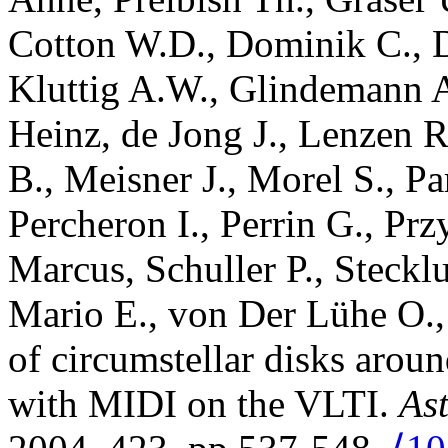
Cotton
W.D.
,
Dominik
C.
,
Kluttig
A.W.
,
Glindemann
Heinz
,
de Jong
J.
,
Lenzen
R
B.
,
Meisner
J.
,
Morel
S.
,
Pa
Percheron
I.
,
Perrin
G.
,
Prz
Marcus
,
Schuller
P.
,
Steckl
Mario E.
,
von Der Lühe
O.
of circumstellar disks arou
with MIDI on the VLTI
.
As