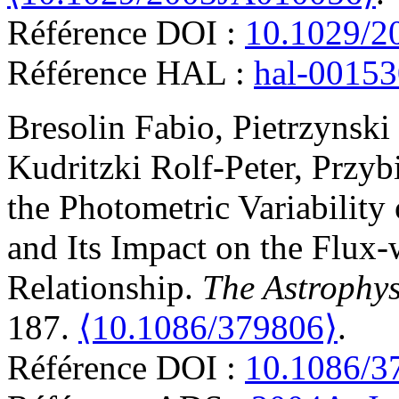
Référence DOI :
10.1029/2
Référence HAL :
hal-0015
Bresolin
Fabio
,
Pietrzynski
Kudritzki
Rolf-Peter
,
Przybi
the Photometric Variabilit
and Its Impact on the Flux
Relationship
.
The Astrophys
187.
⟨10.1086/379806⟩
.
Référence DOI :
10.1086/3