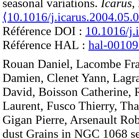
seasonal variations
.
Icarus
,
⟨10.1016/j.icarus.2004.05.
Référence DOI :
10.1016/j.
Référence HAL :
hal-0010
Rouan
Daniel
,
Lacombe
Fr
Damien
,
Clenet
Yann
,
Lagr
David
,
Boisson
Catherine
,
Laurent
,
Fusco
Thierry
,
Tha
Gigan
Pierre
,
Arsenault
Rob
dust Grains in NGC 1068 see