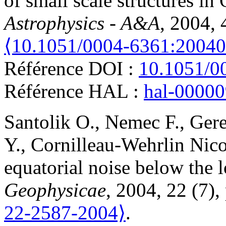
of small scale structures i
Astrophysics - A&A
, 2004, 
⟨10.1051/0004-6361:2004
Référence DOI :
10.1051/0
Référence HAL :
hal-0000
Santolik
O.
,
Nemec
F.
,
Ger
Y.
,
Cornilleau-Wehrlin
Nico
equatorial noise below the 
Geophysicae
, 2004, 22 (7)
22-2587-2004⟩
.