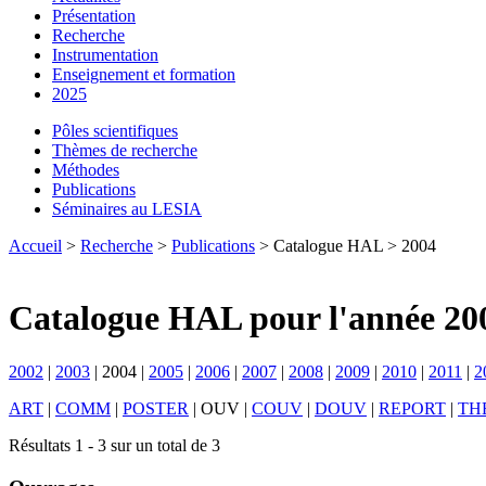
Présentation
Recherche
Instrumentation
Enseignement et formation
2025
Pôles scientifiques
Thèmes de recherche
Méthodes
Publications
Séminaires au LESIA
Accueil
>
Recherche
>
Publications
> Catalogue HAL > 2004
Catalogue HAL pour l'année 20
2002
|
2003
|
2004
|
2005
|
2006
|
2007
|
2008
|
2009
|
2010
|
2011
|
2
ART
|
COMM
|
POSTER
|
OUV
|
COUV
|
DOUV
|
REPORT
|
TH
Résultats 1 - 3 sur un total de 3