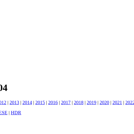
04
012
|
2013
|
2014
|
2015
|
2016
|
2017
|
2018
|
2019
|
2020
|
2021
|
202
ESE
|
HDR