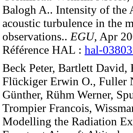
Balogh
A.
.
Intensity of the
acoustic turbulence in the 
observations.
.
EGU
, Apr 20
Référence HAL :
hal-0380
Beck
Peter
,
Bartlett
David
,
Flückiger
Erwin O.
,
Fuller
Günther
,
Rühm
Werner
,
Sp
Trompier
Francois
,
Wissma
Modelling the Radiation Exp