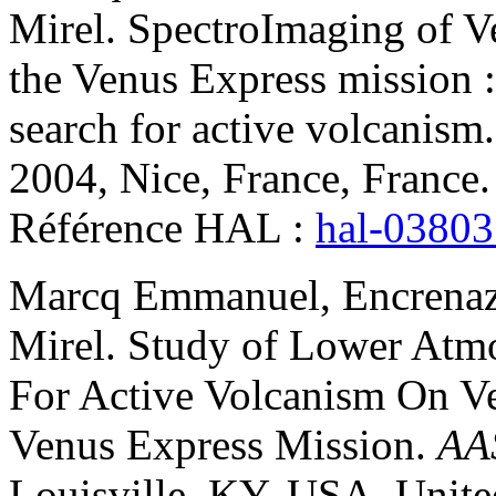
Mirel
.
SpectroImaging of Ve
the Venus Express mission 
search for active volcanism
2004, Nice, France, France.
Référence HAL :
hal-0380
Marcq
Emmanuel
,
Encrena
Mirel
.
Study of Lower Atm
For Active Volcanism On Ve
Venus Express Mission
.
AA
Louisville, KY, USA, United