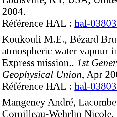
2004
.
Référence HAL :
hal-0380
Koukouli
M.E.
,
Bézard
Bru
atmospheric water vapour in
Express mission.
.
1st Gener
Geophysical Union
, Apr 20
Référence HAL :
hal-0380
Mangeney
André
,
Lacombe
Cornilleau-Wehrlin
Nicole
,