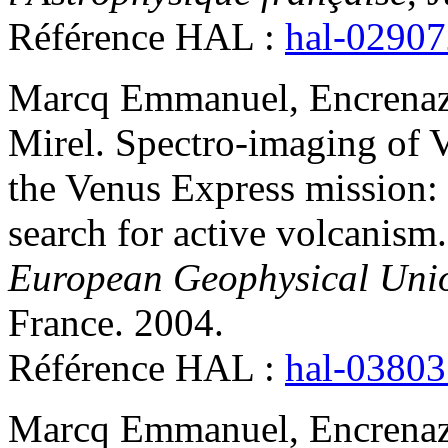
Référence HAL :
hal-0290
Marcq
Emmanuel
,
Encrena
Mirel
.
Spectro-imaging of V
the Venus Express mission:
search for active volcanism.
European Geophysical Uni
France. 2004
.
Référence HAL :
hal-0380
Marcq
Emmanuel
,
Encrena