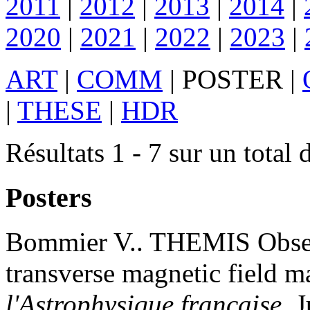
2011
|
2012
|
2013
|
2014
|
2020
|
2021
|
2022
|
2023
|
ART
|
COMM
|
POSTER
|
|
THESE
|
HDR
Résultats 1 - 7 sur un total 
Posters
Bommier
V.
.
THEMIS Observ
transverse magnetic field m
l'Astrophysique française
, 