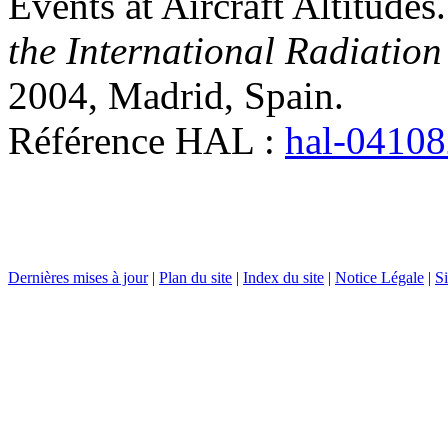
Events at Aircraft Altitudes
the International Radiation
2004, Madrid, Spain
.
Référence HAL :
hal-0410
Dernières mises à jour
|
Plan du site
|
Index du site
|
Notice Légale
|
Si