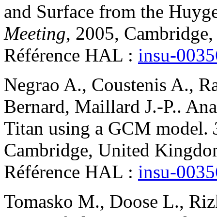
and Surface from the Huyg
Meeting
, 2005, Cambridge,
Référence HAL :
insu-003
Negrao
A.
,
Coustenis
A.
,
R
Bernard
,
Maillard
J.-P.
.
Anal
Titan using a GCM model
.
Cambridge, United Kingdo
Référence HAL :
insu-003
Tomasko
M.
,
Doose
L.
,
Riz