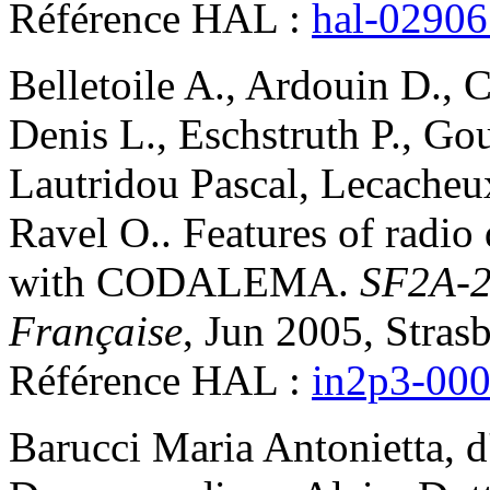
Référence HAL :
hal-0290
Belletoile
A.
,
Ardouin
D.
,
C
Denis
L.
,
Eschstruth
P.
,
Gou
Lautridou
Pascal
,
Lecacheu
Ravel
O.
.
Features of radio
with CODALEMA
.
SF2A-2
Française
, Jun 2005, Stras
Référence HAL :
in2p3-00
Barucci
Maria Antonietta
,
d