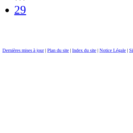
29
Dernières mises à jour
|
Plan du site
|
Index du site
|
Notice Légale
|
Si