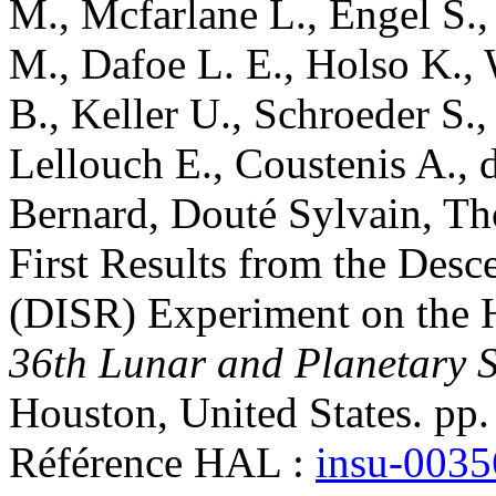
M.
,
Mcfarlane
L.
,
Engel
S.
M.
,
Dafoe
L. E.
,
Holso
K.
,
B.
,
Keller
U.
,
Schroeder
S.
Lellouch
E.
,
Coustenis
A.
,
Bernard
,
Douté
Sylvain
,
Th
First Results from the Desc
(DISR) Experiment on the 
36th Lunar and Planetary 
Houston, United States. pp.
Référence HAL :
insu-003