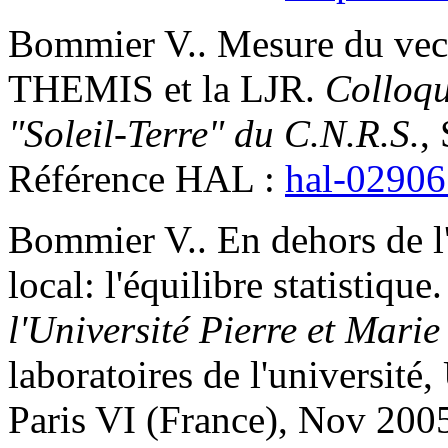
Bommier
V.
.
Mesure du vect
THEMIS et la LJR
.
Colloq
"Soleil-Terre" du C.N.R.S.
,
Référence HAL :
hal-0290
Bommier
V.
.
En dehors de 
local: l'équilibre statistique
l'Université Pierre et Marie
laboratoires de l'université,
Paris VI (France), Nov 2005