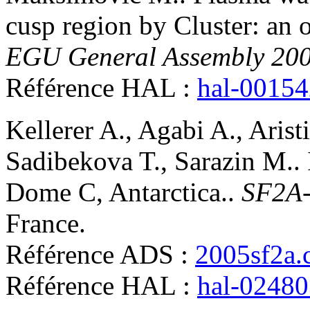
cusp region by Cluster: an o
EGU General Assembly 20
Référence HAL :
hal-0015
Kellerer
A.
,
Agabi
A.
,
Arist
Sadibekova
T.
,
Sarazin
M.
.
Dome C, Antarctica.
.
SF2A
France
.
Référence ADS :
2005sf2a.
Référence HAL :
hal-0248