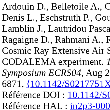
Ardouin
D.
,
Belletoile
A.
,
C
Denis
L.
,
Eschstruth
P.
,
Gou
Lamblin
J.
,
Lautridou
Pasca
Ragaigne
D.
,
Rahmani
A.
,
Cosmic Ray Extensive Air S
CODALEMA experiment
.
Symposium ECRS04
, Aug 2
6871,
⟨10.1142/S0217751
Référence DOI :
10.1142/
Référence HAL :
in2p3-00