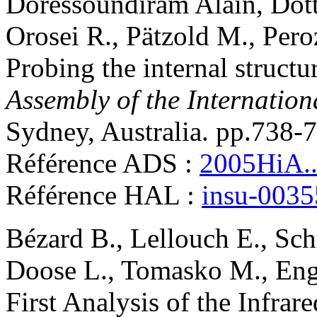
Doressoundiram
Alain
,
Dot
Orosei
R.
,
Pätzold
M.
,
Pero
Probing the internal struct
Assembly of the Internatio
Sydney, Australia. pp.738-
Référence ADS :
2005HiA..
Référence HAL :
insu-003
Bézard
B.
,
Lellouch
E.
,
Sch
Doose
L.
,
Tomasko
M.
,
Eng
First Analysis of the Infrar