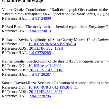
Chapitres d'ouvrage
Vilmer
Nicole
.
Contributions of Radioheliograph Observations to the
Wind and the Heliosphere IAGA Special Sopron Book Series
, 4 (1), 
Référence HAL :
hal-03724809
Bézard
Bruno
.
Thermodynamical chemical equilibrium
.
Encyclopedia
Référence HAL :
hal-03724813
Belkacem
Kevin
.
Amplitudes of Solar Gravity Modes
.
The Pulsations
Référence DOI :
10.1007/978-3-642-19928-8_4
Référence ADS :
2011LNP...832..139B
Référence HAL :
hal-03728285
Neiner
Coralie
.
Spectroscopy of Be stars
.
EAS Publications Series
, 4
Référence DOI :
10.1051/eas/1147005
Référence ADS :
2011EAS....47..139N
Référence HAL :
hal-03728287
Samadi
Davoud-Reza
.
Stochastic Excitation of Acoustic Modes in St
Référence DOI :
10.1007/978-3-642-19928-8_11
Référence ADS :
2011LNP...832..305S
Référence HAL :
hal-03728296