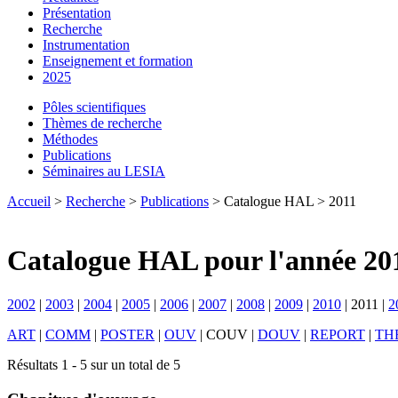
Présentation
Recherche
Instrumentation
Enseignement et formation
2025
Pôles scientifiques
Thèmes de recherche
Méthodes
Publications
Séminaires au LESIA
Accueil
>
Recherche
>
Publications
> Catalogue HAL > 2011
Catalogue HAL pour l'année 20
2002
|
2003
|
2004
|
2005
|
2006
|
2007
|
2008
|
2009
|
2010
|
2011
|
2
ART
|
COMM
|
POSTER
|
OUV
|
COUV
|
DOUV
|
REPORT
|
TH
Résultats 1 - 5 sur un total de 5