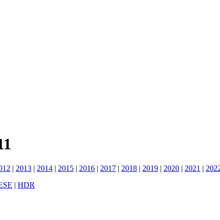
11
012
|
2013
|
2014
|
2015
|
2016
|
2017
|
2018
|
2019
|
2020
|
2021
|
202
ESE
|
HDR