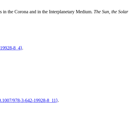
s in the Corona and in the Interplanetary Medium
.
The Sun, the Solar
-19928-8_4⟩
.
0.1007/978-3-642-19928-8_11⟩
.