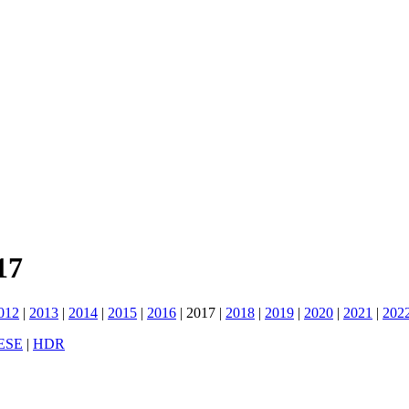
17
012
|
2013
|
2014
|
2015
|
2016
|
2017
|
2018
|
2019
|
2020
|
2021
|
202
ESE
|
HDR