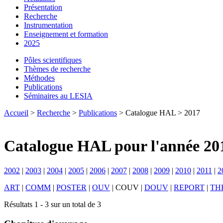
Présentation
Recherche
Instrumentation
Enseignement et formation
2025
Pôles scientifiques
Thèmes de recherche
Méthodes
Publications
Séminaires au LESIA
Accueil
>
Recherche
>
Publications
> Catalogue HAL > 2017
Catalogue HAL pour l'année 20
2002
|
2003
|
2004
|
2005
|
2006
|
2007
|
2008
|
2009
|
2010
|
2011
|
2
ART
|
COMM
|
POSTER
|
OUV
|
COUV
|
DOUV
|
REPORT
|
TH
Résultats 1 - 3 sur un total de 3