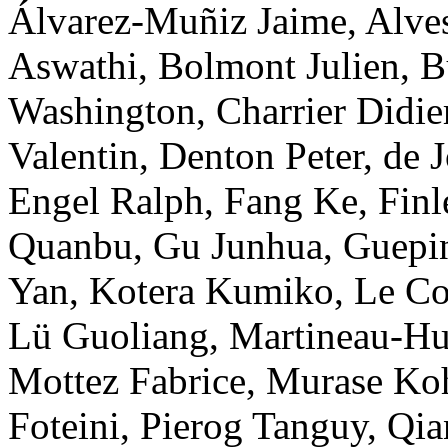
Álvarez-Muñiz
Jaime
,
Alves
Aswathi
,
Bolmont
Julien
,
B
Washington
,
Charrier
Didie
Valentin
,
Denton
Peter
,
de 
Engel
Ralph
,
Fang
Ke
,
Finl
Quanbu
,
Gu
Junhua
,
Guepi
Yan
,
Kotera
Kumiko
,
Le C
Lü
Guoliang
,
Martineau-H
Mottez
Fabrice
,
Murase
Ko
Foteini
,
Pierog
Tanguy
,
Qia