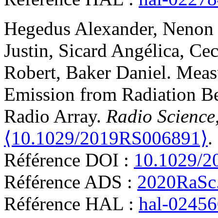
Hegedus
Alexander
,
Nenon
Justin
,
Sicard
Angélica
,
Cec
Robert
,
Baker
Daniel
.
Measu
Emission from Radiation Be
Radio Array
.
Radio Science
⟨10.1029/2019RS006891⟩
.
Référence DOI :
10.1029/
Référence ADS :
2020RaSc
Référence HAL :
hal-0245