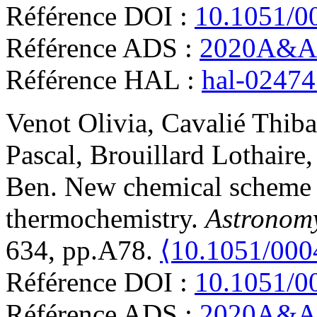
Référence DOI :
10.1051/0
Référence ADS :
2020A&A.
Référence HAL :
hal-0247
Venot
Olivia
,
Cavalié
Thiba
Pascal
,
Brouillard
Lothaire
Ben
.
New chemical scheme f
thermochemistry
.
Astronom
634, pp.A78.
⟨10.1051/000
Référence DOI :
10.1051/0
Référence ADS :
2020A&A.