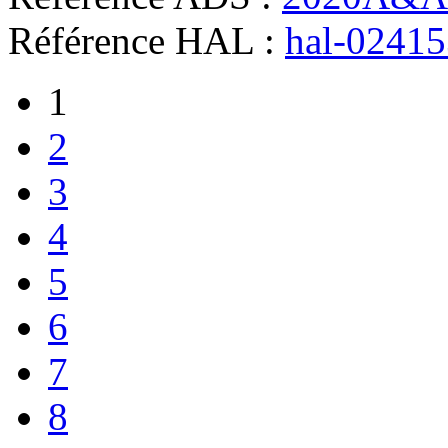
Référence HAL :
hal-0241
1
2
3
4
5
6
7
8