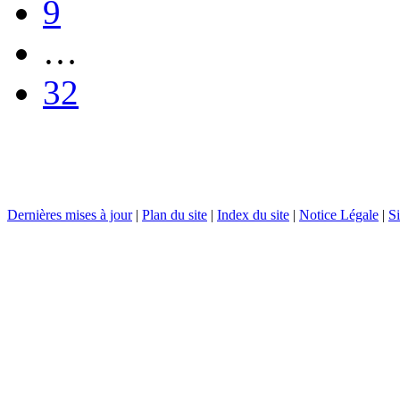
9
…
32
Dernières mises à jour
|
Plan du site
|
Index du site
|
Notice Légale
|
Si