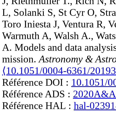
J
,
Riethmuller
T.
,
Rich
N
,
R
L
,
Solanki
S
,
St Cyr
O
,
Str
Toro Iniesta
J
,
Ventura
R
,
V
Warmuth
A
,
Walsh
A.
,
Wats
A
.
Models and data analysis 
mission
.
Astronomy & Astr
⟨10.1051/0004-6361/2019
Référence DOI :
10.1051/0
Référence ADS :
2020A&A.
Référence HAL :
hal-0239