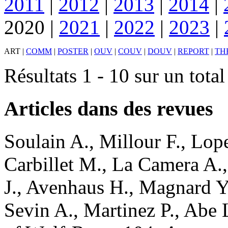
2011
|
2012
|
2013
|
2014
|
2020
|
2021
|
2022
|
2023
|
ART
|
COMM
|
POSTER
|
OUV
|
COUV
|
DOUV
|
REPORT
|
TH
Résultats 1 - 10 sur un tota
Articles dans des revues
Soulain
A.
,
Millour
F.
,
Lop
Carbillet
M.
,
La Camera
A.
J.
,
Avenhaus
H.
,
Magnard
Y
Sevin
A.
,
Martinez
P.
,
Abe