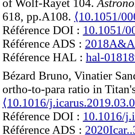
of Wolf-Rayet 104
.
Astrono
618, pp.A108.
⟨10.1051/0
Référence DOI :
10.1051/0
Référence ADS :
2018A&A.
Référence HAL :
hal-0181
Bézard
Bruno
,
Vinatier
San
ortho-to-para ratio in Titan
⟨10.1016/j.icarus.2019.03.
Référence DOI :
10.1016/j.
Référence ADS :
2020Icar.