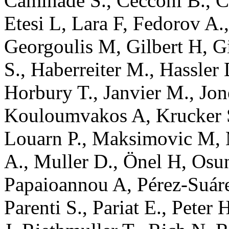
Caminade
S.
,
Cecconi
B.
,
C
Etesi
L
,
Lara
F
,
Fedorov
A.
Georgoulis
M
,
Gilbert
H
,
G
S.
,
Haberreiter
M.
,
Hassler
Horbury
T.
,
Janvier
M.
,
Jon
Kouloumvakos
A
,
Krucker
Louarn
P.
,
Maksimovic
M
,
A.
,
Muller
D.
,
Önel
H
,
Osu
Papaioannou
A
,
Pérez-Suár
Parenti
S.
,
Pariat
E.
,
Peter