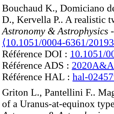
Bouchaud
K.
,
Domiciano d
D.
,
Kervella
P.
.
A realistic 
Astronomy & Astrophysics 
⟨10.1051/0004-6361/2019
Référence DOI :
10.1051/0
Référence ADS :
2020A&A.
Référence HAL :
hal-0245
Griton
L.
,
Pantellini
F.
.
Mag
of a Uranus-at-equinox typ