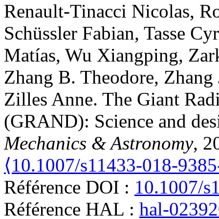
Renault-Tinacci
Nicolas
,
Ro
Schüssler
Fabian
,
Tasse
Cyr
Matías
,
Wu
Xiangping
,
Zar
Zhang
B. Theodore
,
Zhang
Zilles
Anne
.
The Giant Radi
(GRAND): Science and des
Mechanics & Astronomy
, 2
⟨10.1007/s11433-018-9385
Référence DOI :
10.1007/s
Référence HAL :
hal-0239