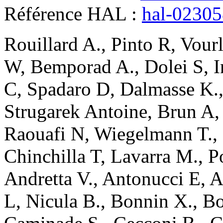
Référence HAL :
hal-0230
Rouillard
A.
,
Pinto
R
,
Vourl
W
,
Bemporad
A.
,
Dolei
S
,
I
C
,
Spadaro
D
,
Dalmasse
K.
Strugarek
Antoine
,
Brun
A
Raouafi
N
,
Wiegelmann
T.
,
Chinchilla
T
,
Lavarra
M.
,
P
Andretta
V.
,
Antonucci
E
,
A
L
,
Nicula
B.
,
Bonnin
X.
,
Bo