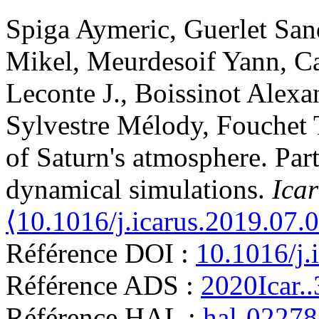
Spiga
Aymeric
,
Guerlet
San
Mikel
,
Meurdesoif
Yann
,
C
Leconte
J.
,
Boissinot
Alexa
Sylvestre
Mélody
,
Fouchet
of Saturn's atmosphere. Part
dynamical simulations
.
Ica
⟨10.1016/j.icarus.2019.07.
Référence DOI :
10.1016/j.
Référence ADS :
2020Icar.
Référence HAL :
hal-0227