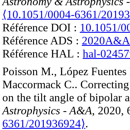
Astronomy & Astrophysics 
⟨10.1051/0004-6361/2019
Référence DOI :
10.1051/0
Référence ADS :
2020A&A.
Référence HAL :
hal-0245
Poisson
M.
,
López Fuentes
Maccormack
C.
.
Correcting
on the tilt angle of bipolar 
Astrophysics - A&A
, 2020,
6361/201936924⟩
.