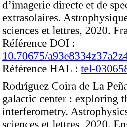
d’imagerie directe et de spe
extrasolaires
.
Astrophysique 
sciences et lettres, 2020. Fr
Référence DOI :
10.70675/a93e8334z37a2z4
Référence HAL :
tel-03065
Rodríguez Coira de La Peñ
galactic center : exploring 
interferometry
.
Astrophysics
sciences et lettres, 2020. E