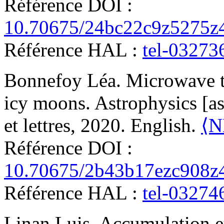
Référence DOI :
10.70675/24bc22c9z5275z
Référence HAL :
tel-03273
Bonnefoy
Léa
.
Microwave t
icy moons
.
Astrophysics [as
et lettres, 2020. English.
⟨N
Référence DOI :
10.70675/2b43b17ezc908z
Référence HAL :
tel-03274
Linan
Luis
.
Accumulation et