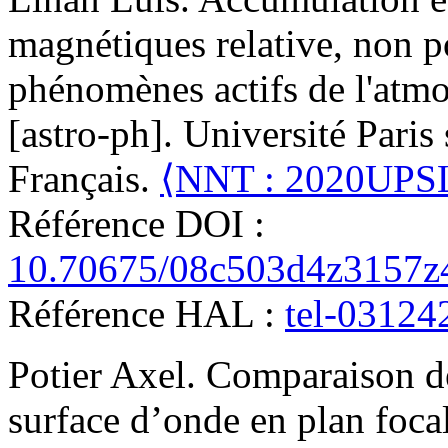
magnétiques relative, non po
phénomènes actifs de l'atmo
[astro-ph]. Université Paris 
Français.
⟨NNT : 2020UPS
Référence DOI :
10.70675/08c503d4z3157z
Référence HAL :
tel-03124
Potier
Axel
.
Comparaison de
surface d’onde en plan foca