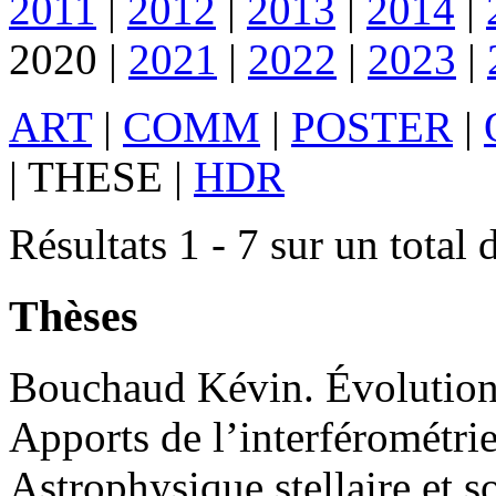
2011
|
2012
|
2013
|
2014
|
2020
|
2021
|
2022
|
2023
|
ART
|
COMM
|
POSTER
|
|
THESE
|
HDR
Résultats 1 - 7 sur un total 
Thèses
Bouchaud
Kévin
.
Évolution 
Apports de l’interférométrie
Astrophysique stellaire et s