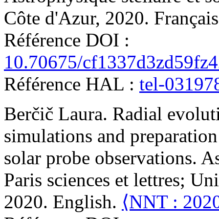
Côte d'Azur, 2020. Françai
Référence DOI :
10.70675/cf1337d3zd59fz
Référence HAL :
tel-03197
Berčič
Laura
.
Radial evoluti
simulations and preparation 
solar probe observations
.
As
Paris sciences et lettres; Un
2020. English.
⟨NNT : 20