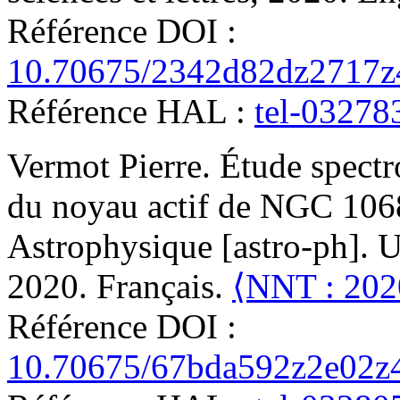
Référence DOI :
10.70675/2342d82dz2717z
Référence HAL :
tel-03278
Vermot
Pierre
.
Étude spectr
du noyau actif de NGC 1068
Astrophysique [astro-ph]. Un
2020. Français.
⟨NNT : 20
Référence DOI :
10.70675/67bda592z2e02z