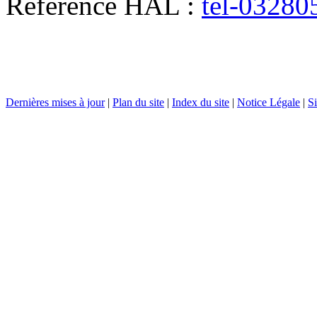
Référence HAL :
tel-03280
Dernières mises à jour
|
Plan du site
|
Index du site
|
Notice Légale
|
Si