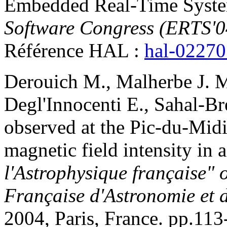
Embedded Real-Time Syst
Software Congress (ERTS'0
Référence HAL :
hal-0227
Derouich
M.
,
Malherbe
J. 
Degl'Innocenti
E.
,
Sahal-Br
observed at the Pic-du-Midi
magnetic field intensity in a
l'Astrophysique française" 
Française d'Astronomie et 
2004, Paris, France. pp.113