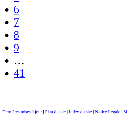
6
7
8
9
…
41
Dernières mises à jour
|
Plan du site
|
Index du site
|
Notice Légale
|
Si