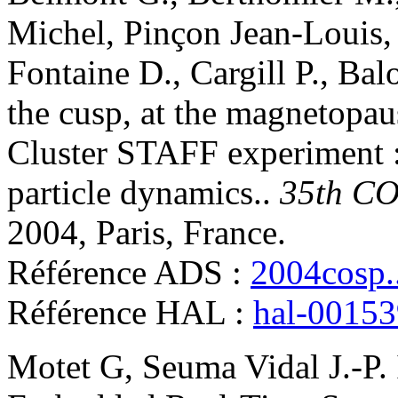
Michel
,
Pinçon
Jean-Louis
Fontaine
D.
,
Cargill
P.
,
Bal
the cusp, at the magnetopaus
Cluster STAFF experiment : 
particle dynamics.
.
35th CO
2004, Paris, France
.
Référence ADS :
2004cosp.
Référence HAL :
hal-0015
Motet
G
,
Seuma Vidal
J.-P
.