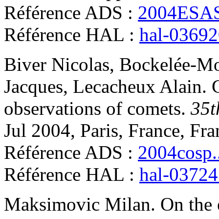
Référence ADS :
2004ESAS
Référence HAL :
hal-0369
Biver
Nicolas
,
Bockelée-M
Jacques
,
Lecacheux
Alain
.
observations of comets
.
35t
Jul 2004, Paris, France, Fr
Référence ADS :
2004cosp.
Référence HAL :
hal-0372
Maksimovic
Milan
.
On the 