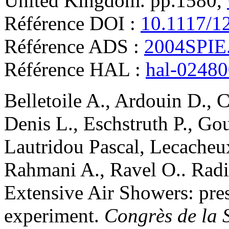
United Kingdom. pp.1580,
Référence DOI :
10.1117/1
Référence ADS :
2004SPIE
Référence HAL :
hal-0248
Belletoile
A.
,
Ardouin
D.
,
C
Denis
L.
,
Eschstruth
P.
,
Gou
Lautridou
Pascal
,
Lecacheu
Rahmani
A.
,
Ravel
O.
.
Radi
Extensive Air Showers: pr
experiment
.
Congrès de la 