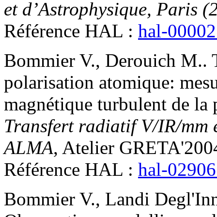
et d’Astrophysique, Paris (
Référence HAL :
hal-0000
Bommier
V.
,
Derouich
M.
.
polarisation atomique: mesu
magnétique turbulent de la 
Transfert radiatif V/IR/mm 
ALMA
, Atelier GRETA'200
Référence HAL :
hal-0290
Bommier
V.
,
Landi Degl'In