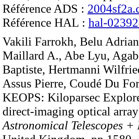
Référence ADS :
2004sf2a.
Référence HAL :
hal-0239
Vakili
Farrokh
,
Belu
Adrian
Maillard
A.
,
Abe
Lyu
,
Agab
Baptiste
,
Hertmanni
Wilfrie
Assus
Pierre
,
Coudé Du For
KEOPS: Kiloparsec Explorer
direct-imaging optical arra
Astronomical Telescopes + 