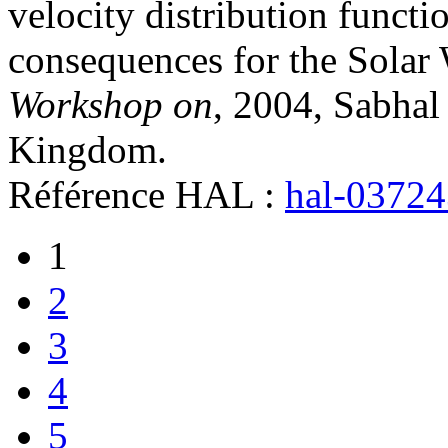
velocity distribution functi
consequences for the Solar 
Workshop on
, 2004, Sabhal
Kingdom
.
Référence HAL :
hal-0372
1
2
3
4
5