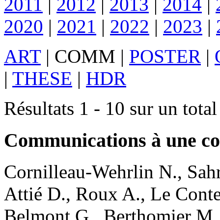
2011
|
2012
|
2013
|
2014
|
2020
|
2021
|
2022
|
2023
|
ART
|
COMM
|
POSTER
|
|
THESE
|
HDR
Résultats 1 - 10 sur un tota
Communications à une co
Cornilleau-Wehrlin
N.
,
Sah
Attié
D.
,
Roux
A.
,
Le Conte
Belmont
G.
,
Berthomier
M.