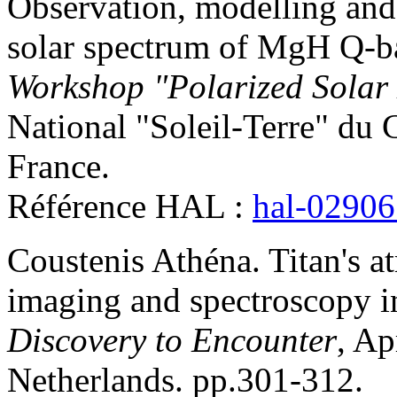
Observation, modelling and 
solar spectrum of MgH Q-b
Workshop "Polarized Solar 
National "Soleil-Terre" du
France
.
Référence HAL :
hal-0290
Coustenis
Athéna
.
Titan's 
imaging and spectroscopy i
Discovery to Encounter
, A
Netherlands. pp.301-312
.