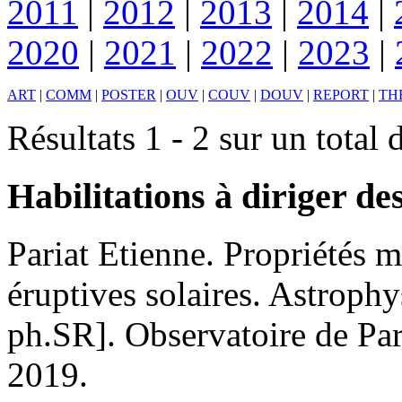
2011
|
2012
|
2013
|
2014
|
2020
|
2021
|
2022
|
2023
|
ART
|
COMM
|
POSTER
|
OUV
|
COUV
|
DOUV
|
REPORT
|
TH
Résultats 1 - 2 sur un total 
Habilitations à diriger de
Pariat
Etienne
.
Propriétés m
éruptives solaires
.
Astrophys
ph.SR]. Observatoire de Pari
2019
.