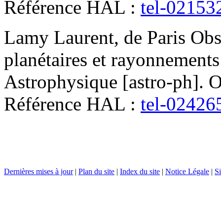
Référence HAL :
tel-02153
Lamy
Laurent
,
de Paris
Obs
planétaires et rayonnement
Astrophysique [astro-ph]. O
Référence HAL :
tel-02426
Dernières mises à jour
|
Plan du site
|
Index du site
|
Notice Légale
|
Si