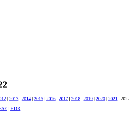
22
012
|
2013
|
2014
|
2015
|
2016
|
2017
|
2018
|
2019
|
2020
|
2021
|
202
ESE
|
HDR