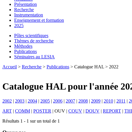
Présentation
Recherche
Instrumentation
Enseignement et formation
2025
Pôles scientifiques
Thèmes de recherche
Méthodes
Publications
Séminaires au LESIA
Accueil
>
Recherche
>
Publications
> Catalogue HAL > 2022
Catalogue HAL pour l'année 20
2002
|
2003
|
2004
|
2005
|
2006
|
2007
|
2008
|
2009
|
2010
|
2011
|
2
ART
|
COMM
|
POSTER
|
OUV
|
COUV
|
DOUV
|
REPORT
|
TH
Résultats 1 - 1 sur un total de 1