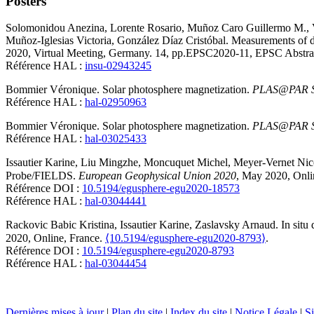
Posters
Solomonidou
Anezina
,
Lorente
Rosario
,
Muñoz Caro
Guillermo M.
,
Muñoz-Iglesias
Victoria
,
González Díaz
Cristóbal
.
Measurements of di
2020, Virtual Meeting, Germany. 14, pp.EPSC2020-11, EPSC Abstra
Référence HAL :
insu-02943245
Bommier
Véronique
.
Solar photosphere magnetization
.
PLAS@PAR Sc
Référence HAL :
hal-02950963
Bommier
Véronique
.
Solar photosphere magnetization
.
PLAS@PAR Sc
Référence HAL :
hal-03025433
Issautier
Karine
,
Liu
Mingzhe
,
Moncuquet
Michel
,
Meyer-Vernet
Nic
Probe/FIELDS
.
European Geophysical Union 2020
, May 2020, Onli
Référence DOI :
10.5194/egusphere-egu2020-18573
Référence HAL :
hal-03044441
Rackovic Babic
Kristina
,
Issautier
Karine
,
Zaslavsky
Arnaud
.
In sit
2020, Online, France.
⟨10.5194/egusphere-egu2020-8793⟩
.
Référence DOI :
10.5194/egusphere-egu2020-8793
Référence HAL :
hal-03044454
Dernières mises à jour
|
Plan du site
|
Index du site
|
Notice Légale
|
Si