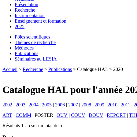
Présentation
Recherche
Instrumentation
Enseignement et formation
2025
Pôles scientifiques
Thèmes de recherche
Méthodes
Publications
Séminaires au LESIA
Accueil
>
Recherche
>
Publications
> Catalogue HAL > 2020
Catalogue HAL pour l'année 20
2002
|
2003
|
2004
|
2005
|
2006
|
2007
|
2008
|
2009
|
2010
|
2011
|
2
ART
|
COMM
|
POSTER
|
OUV
|
COUV
|
DOUV
|
REPORT
|
TH
Résultats 1 - 5 sur un total de 5