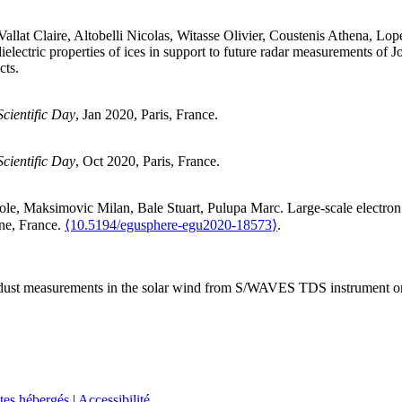
Vallat
Claire
,
Altobelli
Nicolas
,
Witasse
Olivier
,
Coustenis
Athena
,
Lop
electric properties of ices in support to future radar measurements of 
cts
.
ientific Day
, Jan 2020, Paris, France
.
ientific Day
, Oct 2020, Paris, France
.
ole
,
Maksimovic
Milan
,
Bale
Stuart
,
Pulupa
Marc
.
Large-scale electron
ne, France.
⟨10.5194/egusphere-egu2020-18573⟩
.
u dust measurements in the solar wind from S/WAVES TDS instrument
tes hébergés
|
Accessibilité