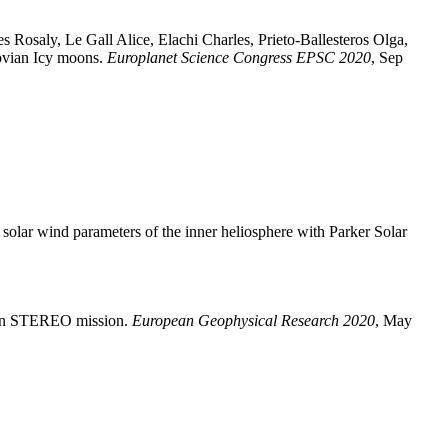
es
Rosaly
,
Le Gall
Alice
,
Elachi
Charles
,
Prieto-Ballesteros
Olga
,
Jovian Icy moons
.
Europlanet Science Congress EPSC 2020
, Sep
 solar wind parameters of the inner heliosphere with Parker Solar
 on STEREO mission
.
European Geophysical Research 2020
, May