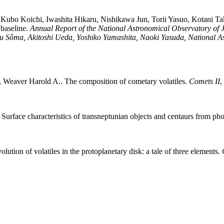
,
Kubo
Koichi
,
Iwashita
Hikaru
,
Nishikawa
Jun
,
Torii
Yasuo
,
Kotani
Ta
 baseline
.
Annual Report of the National Astronomical Observatory of 
ru Sôma, Akitoshi Ueda, Yoshiko Yamashita, Naoki Yasuda, National A
,
Weaver
Harold A.
.
The composition of cometary volatiles
.
Comets II
,
.
Surface characteristics of transneptunian objects and centaurs from p
ution of volatiles in the protoplanetary disk: a tale of three elements
.