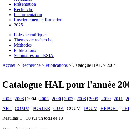
Présentation
Recherche
Instrumentation
Enseignement et formation
2025
Pôles scientifiques
Thèmes de recherche
Méthodes
Publications
Séminaires au LESIA
Accueil
>
Recherche
>
Publications
> Catalogue HAL > 2004
Catalogue HAL pour l'année 20
2002
|
2003
|
2004
|
2005
|
2006
|
2007
|
2008
|
2009
|
2010
|
2011
|
2
ART
|
COMM
|
POSTER
|
OUV
|
COUV
|
DOUV
|
REPORT
|
TH
Résultats 1 - 10 sur un total de 13