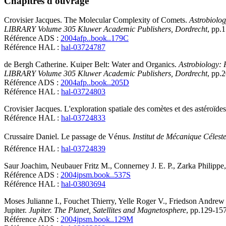
Chapitres d'ouvrage
Crovisier
Jacques
.
The Molecular Complexity of Comets
.
Astrobiolo
LIBRARY Volume 305 Kluwer Academic Publishers, Dordrecht
, pp.
Référence ADS :
2004afp..book..179C
Référence HAL :
hal-03724787
de Bergh
Catherine
.
Kuiper Belt: Water and Organics
.
Astrobiology:
LIBRARY Volume 305 Kluwer Academic Publishers, Dordrecht
, pp.
Référence ADS :
2004afp..book..205D
Référence HAL :
hal-03724803
Crovisier
Jacques
.
L'exploration spatiale des comètes et des astéroïdes
Référence HAL :
hal-03724833
Crussaire
Daniel
.
Le passage de Vénus
.
Institut de Mécanique Célest
Référence HAL :
hal-03724839
Saur
Joachim
,
Neubauer
Fritz M.
,
Connerney
J. E. P.
,
Zarka
Philippe
Référence ADS :
2004jpsm.book..537S
Référence HAL :
hal-03803694
Moses
Julianne I.
,
Fouchet
Thierry
,
Yelle
Roger V.
,
Friedson
Andrew 
Jupiter
.
Jupiter. The Planet, Satellites and Magnetosphere
, pp.129-15
Référence ADS :
2004jpsm.book..129M