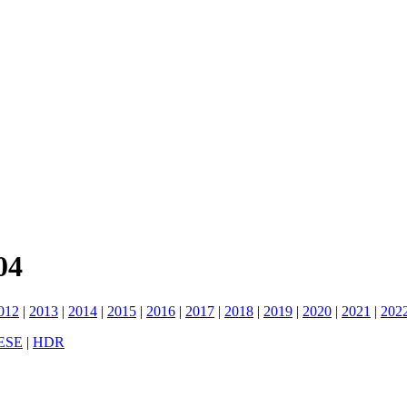
04
012
|
2013
|
2014
|
2015
|
2016
|
2017
|
2018
|
2019
|
2020
|
2021
|
202
ESE
|
HDR