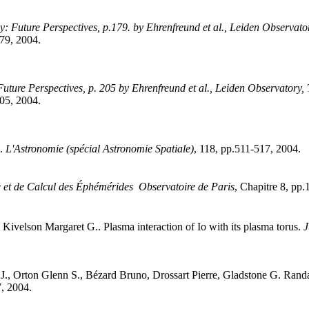
gy: Future Perspectives, p.179. by Ehrenfreund et al., Leiden Ob
179, 2004
.
 Future Perspectives, p. 205 by Ehrenfreund et al., Leiden Obser
205, 2004
.
.
L'Astronomie (spécial Astronomie Spatiale)
, 118, pp.511-517, 2004
.
e et de Calcul des Éphémérides  Observatoire de Paris
, Chapitre 8, pp
,
Kivelson
Margaret G.
.
Plasma interaction of Io with its plasma torus
.
J
J.
,
Orton
Glenn S.
,
Bézard
Bruno
,
Drossart
Pierre
,
Gladstone
G. Randa
7, 2004
.