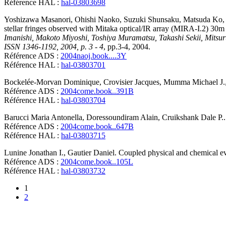
Référence HAL :
hal-03803698
Yoshizawa
Masanori
,
Ohishi
Naoko
,
Suzuki
Shunsaku
,
Matsuda
Ko
stellar fringes observed with Mitaka optical/IR array (MIRA-I.2) 30m
Imanishi, Makoto Miyoshi, Toshiya Muramatsu, Takashi Sekii, Mitsu
ISSN 1346-1192, 2004, p. 3 - 4
, pp.3-4, 2004
.
Référence ADS :
2004naoj.book....3Y
Référence HAL :
hal-03803701
Bockelée-Morvan
Dominique
,
Crovisier
Jacques
,
Mumma
Michael J.
Référence ADS :
2004come.book..391B
Référence HAL :
hal-03803704
Barucci
Maria Antonella
,
Doressoundiram
Alain
,
Cruikshank
Dale P.
Référence ADS :
2004come.book..647B
Référence HAL :
hal-03803715
Lunine
Jonathan I.
,
Gautier
Daniel
.
Coupled physical and chemical evol
Référence ADS :
2004come.book..105L
Référence HAL :
hal-03803732
1
2