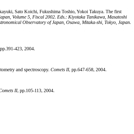
kayuki
,
Sato
Koichi
,
Fukushima
Toshio
,
Yokoi
Takuya
.
The first
Japan, Volume 5, Fiscal 2002. Eds.: Kiyotaka Tanikawa, Masatoshi
stronomical Observatory of Japan, Osawa, Mitaka-shi, Tokyo, Japan.
 pp.391-423, 2004
.
hotometry and spectroscopy
.
Comets II
, pp.647-658, 2004
.
Comets II
, pp.105-113, 2004
.