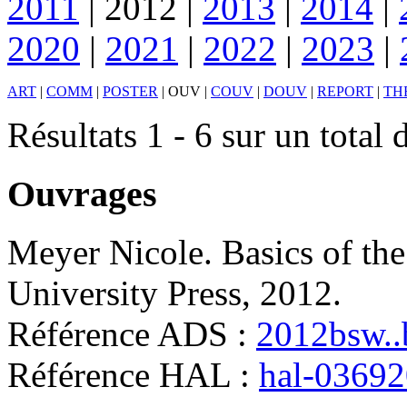
2011
|
2012
|
2013
|
2014
|
2020
|
2021
|
2022
|
2023
|
ART
|
COMM
|
POSTER
|
OUV
|
COUV
|
DOUV
|
REPORT
|
TH
Résultats 1 - 6 sur un total 
Ouvrages
Meyer
Nicole
.
Basics of th
University Press, 2012
.
Référence ADS :
2012bsw..
Référence HAL :
hal-0369