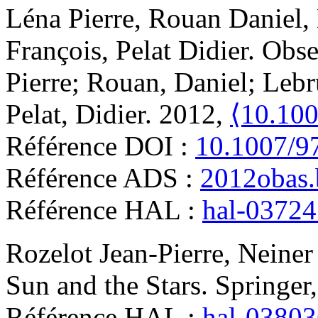
Léna
Pierre
,
Rouan
Daniel
,
François
,
Pelat
Didier
.
Obse
Pierre; Rouan, Daniel; Lebr
Pelat, Didier. 2012,
⟨10.10
Référence DOI :
10.1007/9
Référence ADS :
2012obas.
Référence HAL :
hal-0372
Rozelot
Jean-Pierre
,
Neiner
Sun and the Stars
.
Springer
Référence HAL :
hal-0380