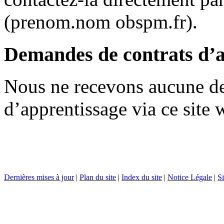
(prenom.nom
obspm.fr).
Demandes de contrats d’a
Nous ne recevons aucune d
d’apprentissage via ce site 
Dernières mises à jour
|
Plan du site
|
Index du site
|
Notice Légale
|
Si