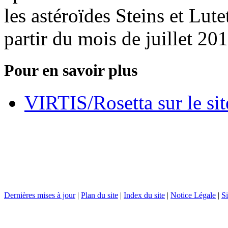
les astéroïdes Steins et Lut
partir du mois de juillet 201
Pour en savoir plus
VIRTIS/Rosetta sur le si
Dernières mises à jour
|
Plan du site
|
Index du site
|
Notice Légale
|
Si