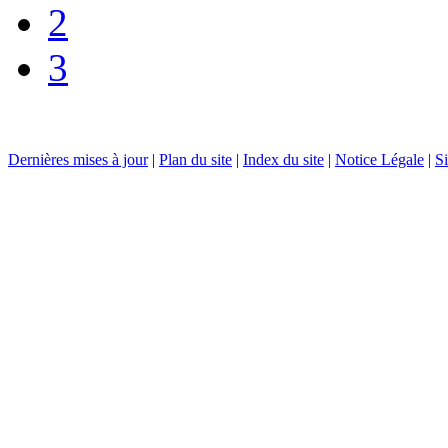
2
3
Dernières mises à jour
|
Plan du site
|
Index du site
|
Notice Légale
|
Si