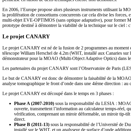
En 2006, l’Europe propose alors plusieurs instruments utilisant la M
la prolifération de consortiums concurrents car cela divise les force
multi-objet EVE-OPTIMOS (sans optique adaptative), pour former MOS
prototype destiné à démontrer la viabilité de la technique sur le ciel 
Le projet CANARY
Le projet CANARY est né de la fusion de 2 programmes au moment d
télescope William Herschel de 4.2m (WHT, installé aux Canaries sur 
démonstrateur pour la MOAO (Multi-Object Adaptive Optics) dans le
Les partenaires du projet CANARY sont l’Observatoire de Paris (LE
Le but de CANARY est donc de démontrer la faisabilité de la MOAO
analyse tomographique le front d’onde dans une 4ième direction : au 
Le projet CANARY est découpé dans le temps en 3 phases :
Phase A (2007-2010)
sous la responsabilité du LESIA : MOAO su
ouverte, transmettent l’information au calculateur temps-réel, 
vérification, comprenant un miroir déformable, un miroir tip-ti
direct.
Phase B (2011-13)
sous la responsabilité de l’Université de Du
installé sur le WHT, et un analyseur de surface d’onde additionn