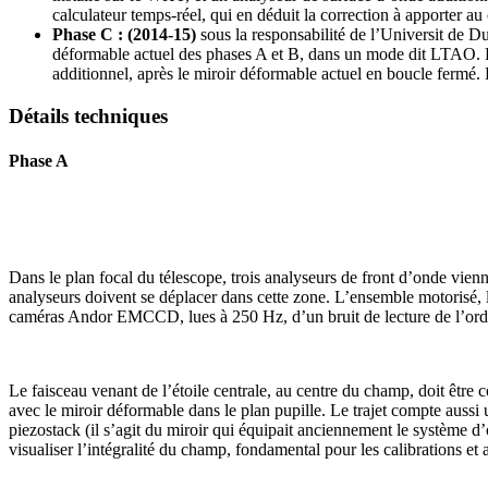
calculateur temps-réel, qui en déduit la correction à apporter a
Phase C : (2014-15)
sous la responsabilité de l’Universit de D
déformable actuel des phases A et B, dans un mode dit LTAO. D
additionnel, après le miroir déformable actuel en boucle ferm
Détails techniques
Phase A
Dans le plan focal du télescope, trois analyseurs de front d’onde vien
analyseurs doivent se déplacer dans cette zone. L’ensemble motorisé, l
caméras Andor EMCCD, lues à 250 Hz, d’un bruit de lecture de l’ordre
Le faisceau venant de l’étoile centrale, au centre du champ, doit être 
avec le miroir déformable dans le plan pupille. Le trajet compte aussi un
piezostack (il s’agit du miroir qui équipait anciennement le système
visualiser l’intégralité du champ, fondamental pour les calibrations e