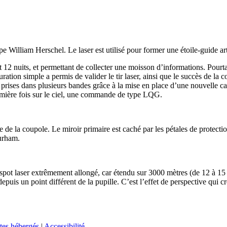
cope William Herschel. Le laser est utilisé pour former une étoile-guide 
2 nuits, et permettant de collecter une moisson d’informations. Pourtant
guration simple a permis de valider le tir laser, ainsi que le succès de 
é prises dans plusieurs bandes grâce à la mise en place d’une nouvelle c
emière fois sur le ciel, une commande de type LQG.
e la coupole. Le miroir primaire est caché par les pétales de protection.
Durham.
 spot laser extrêmement allongé, car étendu sur 3000 mètres (de 12 à 15
uis un point différent de la pupille. C’est l’effet de perspective qui cr
tes hébergés
|
Accessibilité