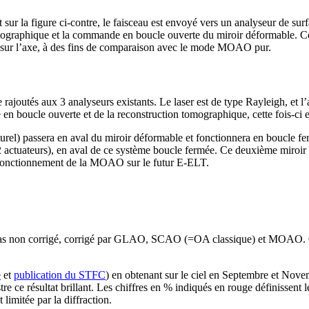
rt sur la figure ci-contre, le faisceau est envoyé vers un analyseur de sur
 tomographique et la commande en boucle ouverte du miroir déformable. Ce
 sur l’axe, à des fins de comparaison avec le mode MOAO pur.
 rajoutés aux 3 analyseurs existants. Le laser est de type Rayleigh, et l
e en boucle ouverte et de la reconstruction tomographique, cette fois-ci e
turel) passera en aval du miroir déformable et fonctionnera en boucle fe
actuateurs), en aval de ce système boucle fermée. Ce deuxième miroir s
e fonctionnement de la MOAO sur le futur E-ELT.
Cas non corrigé, corrigé par GLAO, SCAO (=OA classique) et MOAO. O
e
et
publication du STFC
) en obtenant sur le ciel en Septembre et Nove
e ce résultat brillant. Les chiffres en % indiqués en rouge définissent l
imitée par la diffraction.