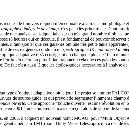
s reculés de l’univers requiert d’en connaître à la fois la morphologie e
ctrographe à intégrale de champ
. Ces galaxies primordiales étant prodi
 seule une analyse statistique, faite sur un très grand nombre d’objets, p
 pose (8 heures) qui en découle, il est fondamental de pouvoir observer
s, il faut ajouter que ces galaxies ont une très petite taille apparente 
emble de ces exigences conduit à un
spectrographe IR multi-object à int
ne optique adaptative (OA) corrigeant un champ de plus de 10 arcminutes
de l’ordre du mètre ou plus. Il faut rajouter à cela que ces galaxies sont
xie. De fait c’est aussi là que les étoiles-guides nécessaires à l’analyse
eau type d’optique adaptative voit le jour. Le projet se nomme FALCON. I
urvues de source-guide, et qui prévoit de segmenter l’immense champ d
boucle ouverte
. Cette approche "boucle ouverte" est une révolution en o
nté en 2001 à une conférence, mais ne reçoit alors de la part de la co
-bas, en 2003, il acquiert un nouveau nom : MOAO, pour "Multi-Object A
pe géant américain TMT (pour Thirty Meter Telescope), qui a décidé le