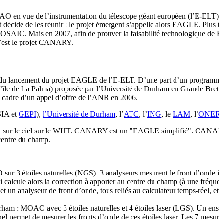
OAO en vue de l’instrumentation du télescope géant européen (l’E-ELT)
s, et décide de les réunir : le projet émergent s’appelle alors EAGLE. P
AIC. Mais en 2007, afin de prouver la faisabilité technologique de E
: c’est le projet CANARY.
u lancement du projet EAGLE de l’E-ELT. D’une part d’un programme 
l’île de La Palma) proposée par l’Université de Durham en Grande Bret
 cadre d’un appel d’offre de l’ANR en 2006.
SIA et
GEPI
),
l’Université de Durham
, l’
ATC
, l’
ING
, le
LAM
, l’
ONE
 sur le ciel sur le WHT. CANARY est un "EAGLE simplifié". CANARY ut
centre du champ.
r 3 étoiles naturelles (NGS). 3 analyseurs mesurent le front d’onde in
qui calcule alors la correction à apporter au centre du champ (à une fré
lt et un analyseur de front d’onde, tous reliés au calculateur temps-rée
rham : MOAO avec 3 étoiles naturelles et 4 étoiles laser (LGS). Un ens
el permet de mesurer les fronts d’onde de ces étoiles laser. Les 7 mesur