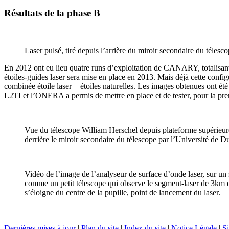
Résultats de la phase B
Laser pulsé, tiré depuis l’arrière du miroir secondaire du téles
En 2012 ont eu lieu quatre runs d’exploitation de CANARY, totalisant 1
étoiles-guides laser sera mise en place en 2013. Mais déjà cette confi
combinée étoile laser + étoiles naturelles. Les images obtenues ont ét
L2TI et l’ONERA a permis de mettre en place et de tester, pour la pr
Vue du télescope William Herschel depuis plateforme supérieure d
derrière le miroir secondaire du télescope par l’Université de 
Vidéo de l’image de l’analyseur de surface d’onde laser, sur un
comme un petit télescope qui observe le segment-laser de 3km dep
s’éloigne du centre de la pupille, point de lancement du laser.
Dernières mises à jour
|
Plan du site
|
Index du site
|
Notice Légale
|
Si