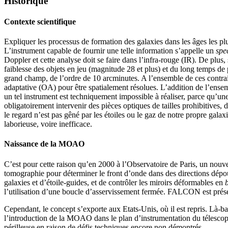
Historique
Contexte scientifique
Expliquer les processus de formation des galaxies dans les âges les plu
L’instrument capable de fournir une telle information s’appelle un
spe
Doppler et cette analyse doit se faire dans l’infra-rouge (IR). De plus,
faiblesse des objets en jeu (magnitude 28 et plus) et du long temps de
grand champ, de l’ordre de 10 arcminutes. A l’ensemble de ces contrainte
adaptative (OA) pour être spatialement résolues. L’addition de l’ens
un tel instrument est techniquement impossible à réaliser, parce qu’u
obligatoirement intervenir des pièces optiques de tailles prohibitives, 
le regard n’est pas gêné par les étoiles ou le gaz de notre propre gala
laborieuse, voire inefficace.
Naissance de la MOAO
C’est pour cette raison qu’en 2000 à l’Observatoire de Paris, un nouv
tomographie pour déterminer le front d’onde dans des directions dépo
galaxies et d’étoile-guides, et de contrôler les miroirs déformables en
l’utilisation d’une boucle d’asservissement fermée. FALCON est prése
Cependant, le concept s’exporte aux Etats-Unis, où il est repris. Là
l’introduction de la MOAO dans le plan d’instrumentation du télesco
périlleuse en raison de défis techniques encore non démontrés.