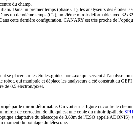
u centre du champ.
urham. Dans un premier temps (phase C1), les analyseurs des étoiles lase
ans un deuxième temps (C2), un 2ième miroir déformable avec 32x32 ac
é. Dans cette dernière configuration, CANARY est très proche de l’opt
nent se placer sur les étoiles-guides hors-axe qui servent à l’analyse 
e robot, qui manipule et déplace les analyseurs a été construit au GEPI
 de 0.5 électron/pixel.
corrigé par le miroir déformable. On voit sur la figure ci-contre le chem
 miroir de correction de tilt, qui est une copie du miroir tip-tilt de
SP
 d’optique adaptative du télescope de 3.60m de l’ESO appelé ADONIS). 
t au moment du pointage du télescope.