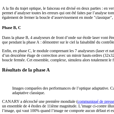
A la fin du trajet optique, le faisceau est divisé en deux parties : en ve
permet d’analyser toutes les erreurs qui ont été faites par l’analyse
également de fermer la boucle d’asservissement en mode "classique",
Phase B, C
Dans la phase B, 4 analyseurs de front d’onde sur étoile laser vont être
que pendant la phase A : démontrer sur le ciel la faisabilité du contrôl
Enfin, en phase C, le module comprenant les 7 analyseurs (laser et na
d’un deuxième étage de correction avec un miroir hauts-ordres (32x32 
boucle fermée. Cet ensemble, complexe, simulera alors totalement l
Résultats de la phase A
Images comparées des performances de l’optique adaptative. 
adaptative classique.
CANARY a décroché une première mondiale (
communiqué de press
un ensemble de 4 étoiles de 11ième magnitude. L’image ci-contre illustr
l’image, qui vaut 100% quand l’image ne comporte aucun défaut et est l