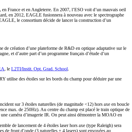
, en France et en Angleterre. En 2007, l’ESO voit d’un mauvais oeil
lus tard, en 2012, EAGLE fusionnera à nouveau avec le spectrographe
AGLE, le consortium décide de lancer la construction d’un
de création d’une plateforme de R&D en optique adaptative sur le
agne, et d’autre part d’un programme français d’étude d’un
RA
, le
L2TI/Instit. Opt. Grad. School
.
ilise des étoiles sur les bords du champ pour déduire par une
cident sur 3 étoiles naturelles (de magnitude <12) hors axe en boucle
quence max. de 250Hz). Au centre du champ est placé le train optique de
l, et une caméra d’imagerie IR. On peut ainsi démontrer la MOAO en
emble de lancement de 4 étoiles laser hors axe (type Raleigh) sera
es de front d’onde (3 naturelles + 4 lasers) sont envoyées au