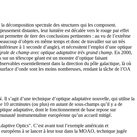
t la décomposition spectrale des structures qui les composent.
gieusement distantes, leur lumière est décalée vers le rouge par effet
eut permettre de tirer des conclusions pertinentes : au vu de l’extrême
 beaucoup d’objets en même temps et donc de travailler sur un très
(inférieure à 1 seconde d’angle), et nécessitent l’emploi d’une optique
égrale de champ avec optique adaptative très grand champ
. En 2000,
 sur un télescope géant est un monstre d’optique faisant
 observables essentiellement dans la direction du pôle galactique, là où
 de surface d’onde sont les moins nombreuses, rendant la tâche de l’OA
l s’agit d’une technique d’optique adaptative nouvelle, qui utilise la
e 10 arcminutes (ou plus) en autant de sous-champs qu’il y a de
ptique adaptative, dont le fonctionnement de base repose sur
mmunauté instrumentaliste européenne qu’un accueil mitigé.
daptive Optics". C’est avant tout l’exemple américain et
s européens à se lancer à leur tour dans la MOAO, technique jugée