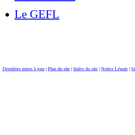
Le GEFL
Dernières mises à jour
|
Plan du site
|
Index du site
|
Notice Légale
|
Si