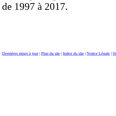
de 1997 à 2017.
Dernières mises à jour
|
Plan du site
|
Index du site
|
Notice Légale
|
Si