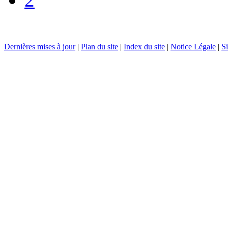
Dernières mises à jour
|
Plan du site
|
Index du site
|
Notice Légale
|
Si