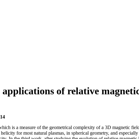
applications of relative magnetic
 14
 which is a measure of the geometrical complexity of a 3D magnetic fiel
 helicity for most natural plasmas, in spherical geometry, and especiall
city. In the third work, after studying the evolution of relative magnetic h