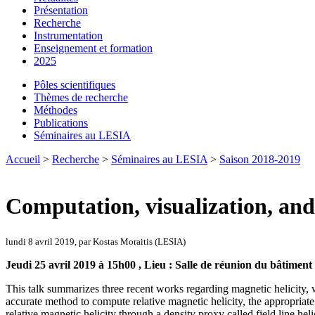
Présentation
Recherche
Instrumentation
Enseignement et formation
2025
Pôles scientifiques
Thèmes de recherche
Méthodes
Publications
Séminaires au LESIA
Accueil
>
Recherche
>
Séminaires au LESIA
>
Saison 2018-2019
Computation, visualization, and 
lundi 8 avril 2019, par Kostas Moraitis (LESIA)
Jeudi 25 avril 2019 à 15h00 , Lieu : Salle de réunion du bâtiment
This talk summarizes three recent works regarding magnetic helicity,
accurate method to compute relative magnetic helicity, the appropriate
relative magnetic helicity through a density proxy called field line heli