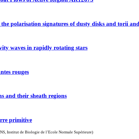
e polarisation signatures of dusty disks and torii and it
ity waves in rapidly rotating stars
antes rouges
ns and their sheath regions
rre primitive
S, Institut de Biologie de l’Ecole Normale Supérieure)