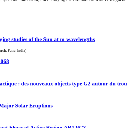
ging studies of the Sun at m-wavelengths
rch, Pune, India)
1068
lactique : des nouveaux objects type G2 autour du trou
Major Solar Eruptions
Moat Flows of Active Region AR12673