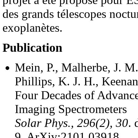
des grands télescopes noctur
exoplanètes.
Publication
Mein, P., Malherbe, J. M.
Phillips, K. J. H., Keenan
Four Decades of Advanc
Imaging Spectrometers
Solar Phys., 296(2), 30
.
9. ArXiv:2101.03918.