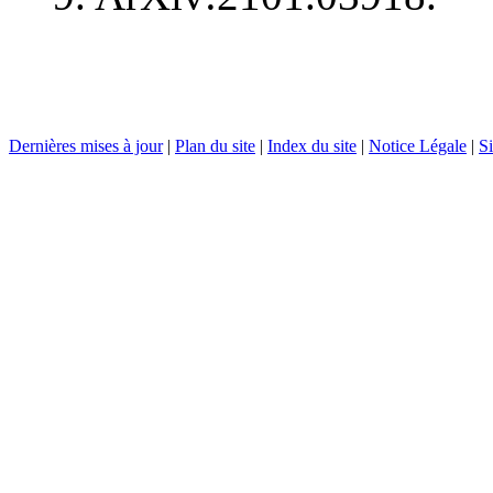
Dernières mises à jour
|
Plan du site
|
Index du site
|
Notice Légale
|
Si