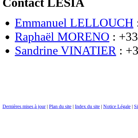
Contact LESIA
Emmanuel LELLOUCH
Raphaël MORENO
: +33
Sandrine VINATIER
: +3
Dernières mises à jour
|
Plan du site
|
Index du site
|
Notice Légale
|
Si