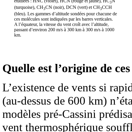
étudiées : HNC (violet), HCN (rouge et jaune), HC
N
3
(turquoise), CH
CN (noir), DCN (vert) et CH
CCH
3
3
(bleu). Les gammes d’altitude sondées pour chacune de
ces molécules sont indiquées par les barres verticales.
A l’équateur, la vitesse du vent croît avec l’altitude,
passant d’environ 200 m/s à 300 km à 300 m/s à 1000
km.
Quelle est l’origine de ces
L’existence de vents si rapi
(au-dessus de 600 km) n’étai
modèles pré-Cassini prédisa
vent thermosphérique souffla