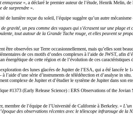
nt ennuyeuse
», a déclaré le premier auteur de l’étude, Henrik Melin, de
se de surprendre
».
ité de lumière reçue du soleil, l’équipe suggère qu’un autre mécanisme d
s de gravité, un peu comme des vagues qui s’écrasent sur une plage et c
ente, tout autour de la Grande Tache rouge, et elles peuvent se propage
t être observées sur Terre occasionnellement, mais qu’elles sont beauc
lémentaires de ces motifs d’ondes complexes à l’aide de JWST, afin d’ét
n énergétique de cette région et de l’évolution de ces caractéristiques 
’exploration des lunes glacées de Jupiter de l’ESA, qui a été lancée le 
à l’aide d’une série d’instruments de télédétection et d’analyse in situ.
nement complexe de Jupiter et d’étudier le système de Jupiter dans son e
ifique #1373 (Early Release Science) : ERS Observations of the Jovian
r, membre de l’équipe de l’Université de Californie à Berkeley. «
L’un 
’époque des observations récentes avec le télescope infrarouge de la 