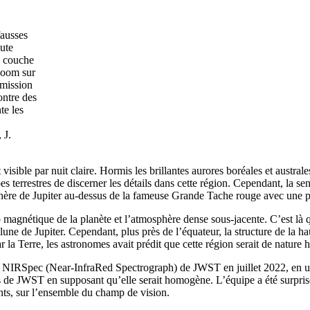
ausses
aute
a couche
zoom sur
émission
ontre des
te les
 J.
t visible par nuit claire. Hormis les brillantes aurores boréales et austral
opes terrestres de discerner les détails dans cette région. Cependant, la 
sphère de Jupiter au-dessus de la fameuse Grande Tache rouge avec une p
 magnétique de la planète et l’atmosphère dense sous-jacente. C’est là qu
lune de Jupiter. Cependant, plus près de l’équateur, la structure de la h
r la Terre, les astronomes avait prédit que cette région serait de nature
 NIRSpec (Near-InfraRed Spectrograph) de JWST en juillet 2022, en util
 de JWST en supposant qu’elle serait homogène. L’équipe a été surprise
nts, sur l’ensemble du champ de vision.