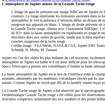
L’atmosphère de Jupiter autour de la Grande Tache rouge
L’image de gauche présente une image NIRCam de Jupiter en f
couleurs. Le rouge représente les émissions aurorales dans la h
atmosphère, le vert la présence d’aérosols diffus au-dessus de l
nuageuse qui apparait en blanc. L’image de droite présente un 
la Grande Tache rouge, obtenu avec l’instrument NIRSpec. L’
de H3+ dans la haute atmosphère est représentée en rouge et m
structures dues aux ondes de gravité, tandis que le bleu représen
couches nuageuses de la tache rouge.
Crédits image : ESA/Webb, NASA & CSA, Jupiter ERS Team,
Schmidt, H. Melin, M. Zamani
Jupiter est l’un des objets les plus brillants du ciel nocturne, facilemen
atmosphère de Jupiter est faible et il est donc difficile pour les télesc
Space Telescope
) a permis aux scientifiques d’étudier la haute atmo
La haute atmosphère de Jupiter est le lieu de l’interface entre le champ
australes, alimentées par les matériaux volcaniques éjectés par Io, une 
solaire. Comme Jupiter ne reçoit que 4% de la lumière solaire reçue pa
La Grande Tache rouge de Jupiter a été observée par le spectrographe
l’emblématique Grande Tache rouge a été ciblée pour les observations
structures complexes, notamment des arcs sombres et des points brilla