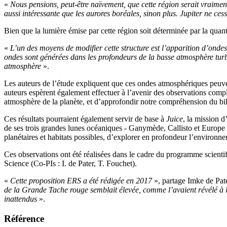
«
Nous pensions, peut-être naïvement, que cette région serait vraime
aussi intéressante que les aurores boréales, sinon plus. Jupiter ne ces
Bien que la lumière émise par cette région soit déterminée par la quant
«
L’un des moyens de modifier cette structure est l’apparition d’onde
ondes sont générées dans les profondeurs de la basse atmosphère turbul
atmosphère
».
Les auteurs de l’étude expliquent que ces ondes atmosphériques peuven
auteurs espèrent également effectuer à l’avenir des observations comp
atmosphère de la planète, et d’approfondir notre compréhension du bila
Ces résultats pourraient également servir de base à
Juice
, la mission d
de ses trois grandes lunes océaniques - Ganymède, Callisto et Europe - 
planétaires et habitats possibles, d’explorer en profondeur l’environ
Ces observations ont été réalisées dans le cadre du programme scient
Science (Co-PIs : I. de Pater, T. Fouchet).
«
Cette proposition ERS a été rédigée en 2017
», partage Imke de Pate
de la Grande Tache rouge semblait élevée, comme l’avaient révélé à l
inattendus
».
Référence