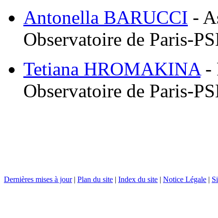
Antonella BARUCCI
- A
Observatoire de Paris-P
Tetiana HROMAKINA
- 
Observatoire de Paris-P
Dernières mises à jour
|
Plan du site
|
Index du site
|
Notice Légale
|
Si