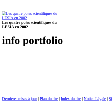
Les quatre pôles scientifiques du
LESIA en 2002
info portfolio
Dernières mises à jour
|
Plan du site
|
Index du site
|
Notice Légale
|
Si