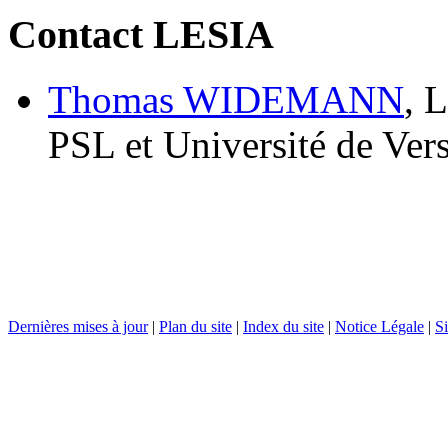
Contact LESIA
Thomas WIDEMANN
, 
PSL et Université de Vers
Dernières mises à jour
|
Plan du site
|
Index du site
|
Notice Légale
|
Si