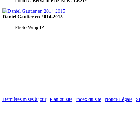
Photo Observatoire de Paris / LESIA
Daniel Gautier en 2014-2015
Photo Wing IP.
Dernières mises à jour
|
Plan du site
|
Index du site
|
Notice Légale
|
Si