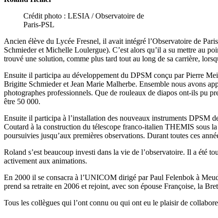
Crédit photo : LESIA / Observatoire de
Paris-PSL
Ancien élève du Lycée Fresnel, il avait intégré l’Observatoire de Par
Schmieder et Michelle Loulergue). C’est alors qu’il a su mettre au poi
trouvé une solution, comme plus tard tout au long de sa carrière, lorsq
Ensuite il participa au développement du DPSM conçu par Pierre Mein 
Brigitte Schmieder et Jean Marie Malherbe. Ensemble nous avons appréci
photographes professionnels. Que de rouleaux de diapos ont-ils pu pr
être 50 000.
Ensuite il participa à l’installation des nouveaux instruments DPSM 
Coutard à la construction du télescope franco-italien THEMIS sous la d
poursuivies jusqu’aux premières observations. Durant toutes ces année
Roland s’est beaucoup investi dans la vie de l’observatoire. Il a été to
activement aux animations.
En 2000 il se consacra à l’UNICOM dirigé par Paul Felenbok à Meudon
prend sa retraite en 2006 et rejoint, avec son épouse Françoise, la Bret
Tous les collègues qui l’ont connu ou qui ont eu le plaisir de collaborer 