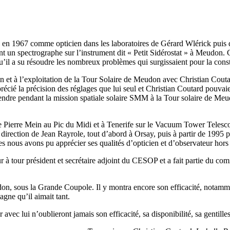
is en 1967 comme opticien dans les laboratoires de Gérard Wlérick puis
nt un spectrographe sur l’instrument dit « Petit Sidérostat » à Meudon. 
u’il a su résoudre les nombreux problèmes qui surgissaient pour la constr
et à l’exploitation de la Tour Solaire de Meudon avec Christian Couta
é la précision des réglages que lui seul et Christian Coutard pouvaient
endre pendant la mission spatiale solaire SMM à la Tour solaire de Meu
de Pierre Mein au Pic du Midi et à Tenerife sur le Vacuum Tower Telesc
irection de Jean Rayrole, tout d’abord à Orsay, puis à partir de 1995 pa
s nous avons pu apprécier ses qualités d’opticien et d’observateur hors
ur à tour président et secrétaire adjoint du CESOP et a fait partie du co
, sous la Grande Coupole. Il y montra encore son efficacité, notammen
agne qu’il aimait tant.
avec lui n’oublieront jamais son efficacité, sa disponibilité, sa gentilles