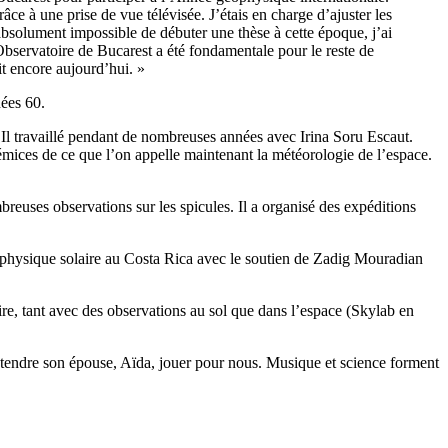
râce à une prise de vue télévisée. J’étais en charge d’ajuster les
 absolument impossible de débuter une thèse à cette époque, j’ai
servatoire de Bucarest a été fondamentale pour le reste de
it encore aujourd’hui. »
ées 60.
l. Il travaillé pendant de nombreuses années avec Irina Soru Escaut.
prémices de ce que l’on appelle maintenant la météorologie de l’espace.
euses observations sur les spicules. Il a organisé des expéditions
en physique solaire au Costa Rica avec le soutien de Zadig Mouradian
ire, tant avec des observations au sol que dans l’espace (Skylab en
ntendre son épouse, Aïda, jouer pour nous. Musique et science forment