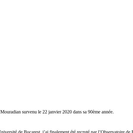
g Mouradian survenu le 22 janvier 2020 dans sa 90ème année.
iversité de Bucarest, j’ai finalement été recruté par l’Observatoire de 