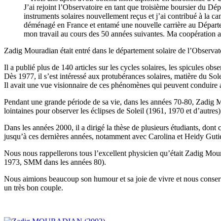
J’ai rejoint l’Observatoire en tant que troisième boursier du Dépa
instruments solaires nouvellement reçus et j’ai contribué à la ca
déménagé en France et entamé une nouvelle carrière au Départe
mon travail au cours des 50 années suivantes. Ma coopération av
Zadig Mouradian était entré dans le département solaire de l’Observ
Il a publié plus de 140 articles sur les cycles solaires, les spicules o
Dès 1977, il s’est intéressé aux protubérances solaires, matière du Sole
Il avait une vue visionnaire de ces phénomènes qui peuvent conduire 
Pendant une grande période de sa vie, dans les années 70-80, Zadig Mo
lointaines pour observer les éclipses de Soleil (1961, 1970 et d’autres)
Dans les années 2000, il a dirigé la thèse de plusieurs étudiants, don
jusqu’à ces dernières années, notamment avec Carolina et Heidy Gutie
Nous nous rappellerons tous l’excellent physicien qu’était Zadig Moura
1973, SMM dans les années 80).
Nous aimions beaucoup son humour et sa joie de vivre et nous conserv
un très bon couple.