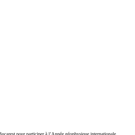
Bucarest pour participer à l’Année géophysique internationale.