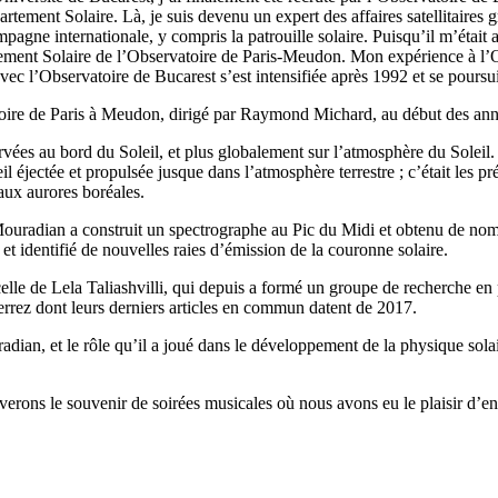
rtement Solaire. Là, je suis devenu un expert des affaires satellitaires g
mpagne internationale, y compris la patrouille solaire. Puisqu’il m’était
ment Solaire de l’Observatoire de Paris-Meudon. Mon expérience à l’Ob
ec l’Observatoire de Bucarest s’est intensifiée après 1992 et se poursu
atoire de Paris à Meudon, dirigé par Raymond Michard, au début des ann
bservées au bord du Soleil, et plus globalement sur l’atmosphère du Solei
il éjectée et propulsée jusque dans l’atmosphère terrestre ; c’était les 
aux aurores boréales.
uradian a construit un spectrographe au Pic du Midi et obtenu de nombr
 et identifié de nouvelles raies d’émission de la couronne solaire.
t celle de Lela Taliashvilli, qui depuis a formé un groupe de recherche 
rrez dont leurs derniers articles en commun datent de 2017.
dian, et le rôle qu’il a joué dans le développement de la physique sola
erons le souvenir de soirées musicales où nous avons eu le plaisir d’e