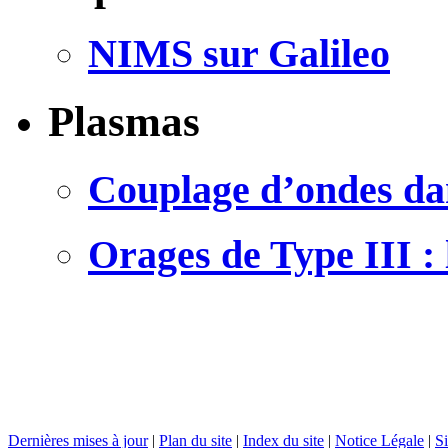
NIMS sur Galileo
Plasmas
Couplage d’ondes dan
Orages de Type III :
Dernières mises à jour
|
Plan du site
|
Index du site
|
Notice Légale
|
Si