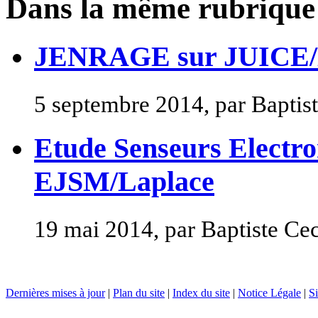
Dans la même rubrique
JENRAGE sur JUICE/
5 septembre 2014, par Baptis
Etude Senseurs Electr
EJSM/Laplace
19 mai 2014, par Baptiste Ce
Dernières mises à jour
|
Plan du site
|
Index du site
|
Notice Légale
|
Si