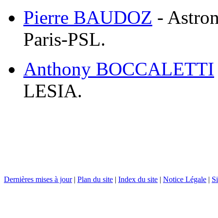
Pierre BAUDOZ
- Astro
Paris-PSL.
Anthony BOCCALETTI
LESIA.
Dernières mises à jour
|
Plan du site
|
Index du site
|
Notice Légale
|
Si