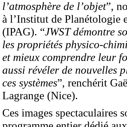
l’atmosphère de l’objet
”, n
à l’Institut de Planétologi
(IPAG). “
JWST démontre son
les propriétés physico-chim
et mieux comprendre leur f
aussi révéler de nouvelles 
ces systèmes
”, renchérit Ga
Lagrange (Nice).
Ces images spectaculaires s
programme entier dédié aux 