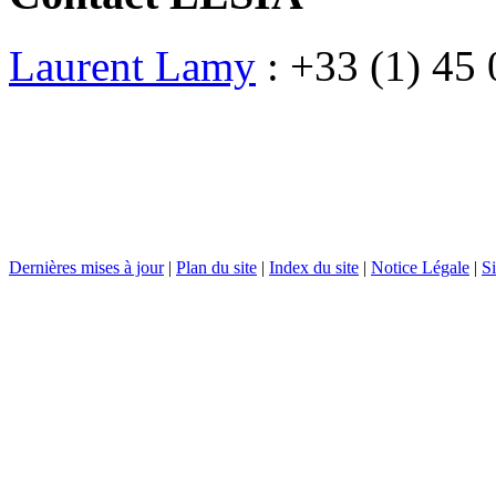
Laurent Lamy
: +33 (1) 45 
Dernières mises à jour
|
Plan du site
|
Index du site
|
Notice Légale
|
Si