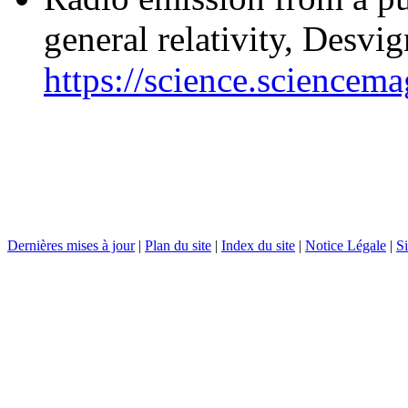
general relativity, Desvig
https://science.sciencem
Dernières mises à jour
|
Plan du site
|
Index du site
|
Notice Légale
|
Si