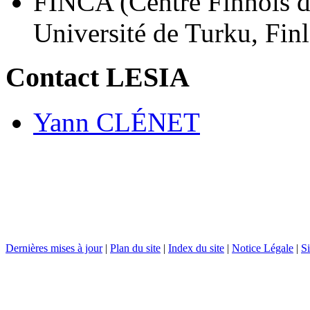
FINCA (Centre Finnois d
Université de Turku, Finl
Contact LESIA
Yann CLÉNET
Dernières mises à jour
|
Plan du site
|
Index du site
|
Notice Légale
|
Si