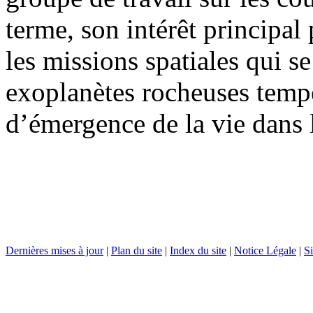
terme, son intérêt principal 
les missions spatiales qui se
exoplanètes rocheuses tempé
d’émergence de la vie dans 
Dernières mises à jour
|
Plan du site
|
Index du site
|
Notice Légale
|
Si