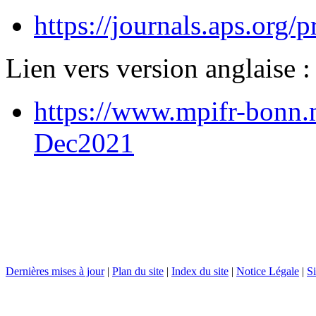
https://journals.aps.org
Lien vers version anglaise :
https://www.mpifr-bonn
Dec2021
Dernières mises à jour
|
Plan du site
|
Index du site
|
Notice Légale
|
Si