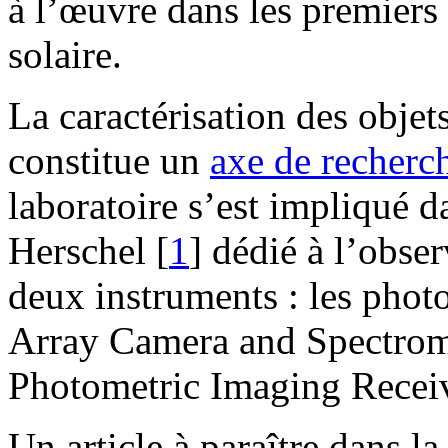
à l’œuvre dans les premiers
solaire.
La caractérisation des objet
constitue un
axe de recher
laboratoire s’est impliqué 
Herschel
[
1
]
dédié à l’obser
deux instruments : les pho
Array Camera and Spectrome
Photometric Imaging Recei
Un article à paraître dans l