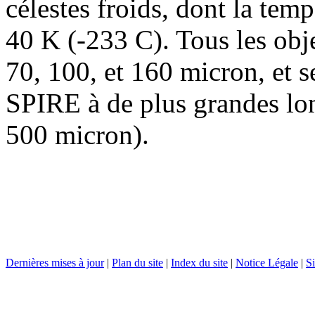
célestes froids, dont la tem
40 K (-233 C). Tous les obj
70, 100, et 160 micron, et se
SPIRE à de plus grandes lo
500 micron).
Dernières mises à jour
|
Plan du site
|
Index du site
|
Notice Légale
|
Si