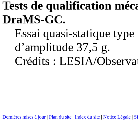
Tests de qualification méc
DraMS‑GC.
Essai quasi-statique type
d’amplitude 37,5 g.
Crédits : LESIA/Observa
Dernières mises à jour
|
Plan du site
|
Index du site
|
Notice Légale
|
Si