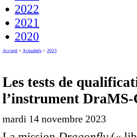
2022
2021
2020
Accueil
>
Actualités
>
2023
Les tests de qualific
l’instrument DraMS-G
mardi 14 novembre 2023
La mission
Dragonfly
(« lib