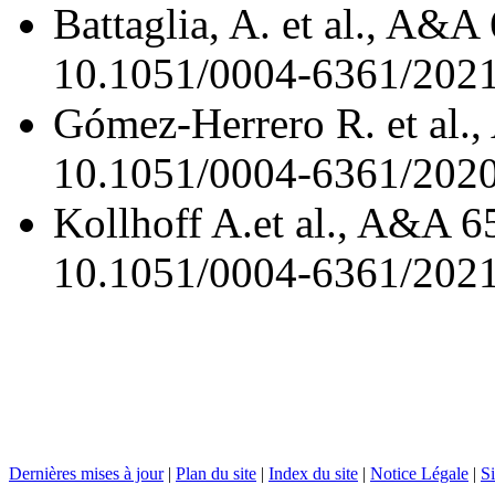
Battaglia, A. et al., A&
10.1051/0004-6361/202
Gómez-Herrero R. et al.
10.1051/0004-6361/202
Kollhoff A.et al., A&A 6
10.1051/0004-6361/202
Dernières mises à jour
|
Plan du site
|
Index du site
|
Notice Légale
|
Si