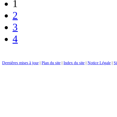
1
2
3
4
Dernières mises à jour
|
Plan du site
|
Index du site
|
Notice Légale
|
Si